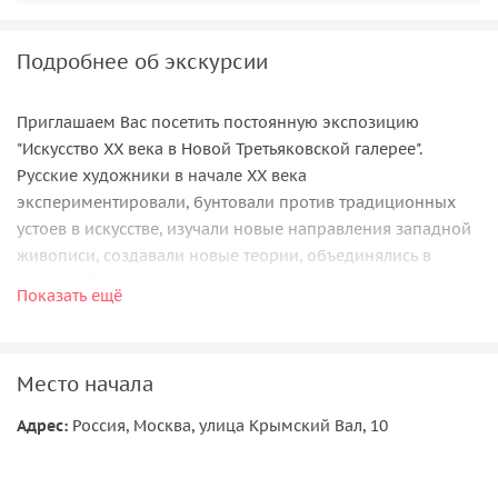
Подробнее об экскурсии
Приглашаем Вас посетить постоянную экспозицию
"Искусство XX века в Новой Третьяковской галерее".
Русские художники в начале XX века
экспериментировали, бунтовали против традиционных
устоев в искусстве, изучали новые направления западной
живописи, создавали новые теории, объединялись в
группы. На примере творчества художников русского
Показать ещё
авангарда М Ларионова и Н. Гончаровой, группы
"Бубновый валет", В. Татлина, А.Экстер мы увидим
глобальные изменения, которые привели к созданию
Место начала
абстрактной
(беспредметной) живописи.
Адрес:
Россия, Москва, улица Крымский Вал, 10
В галерее также представлены работы художников, в
которых отражены поиски новых тем и идей после
революции 1917, периода сталинизма, соцреализма,