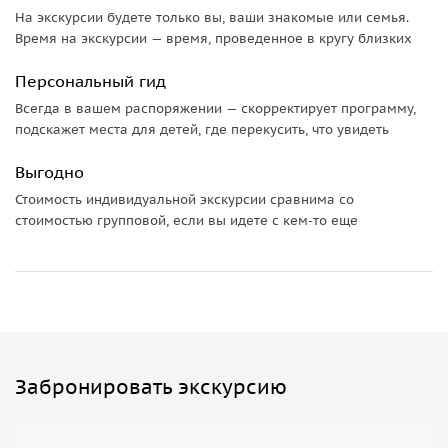
• как простой водитель стал владельцем самой большой
На экскурсии будете только вы, ваши знакомые или семья.
коллекции русского авангарда.
Время на экскурсии — время, проведенное в кругу близких
Персональный гид
Всегда в вашем распоряжении — скорректирует программу,
подскажет места для детей, где перекусить, что увидеть
Выгодно
Стоимость индивидуальной экскурсии сравнима со
стоимостью групповой, если вы идете с кем-то еще
Забронировать экскурсию