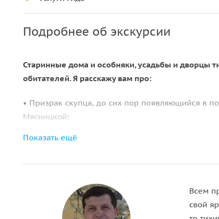
Подробнее об экскурсии
Старинные дома и особняки, усадьбы и дворцы т
обитателей. Я расскажу вам про:
• Призрак скупца, до сих пор появляющийся в п
Мясницкой:
• Удивительные события, связанные с коронаци
Показать ещё
II Кровавого;
• Собрания в тёмном подвале членов тайной мас
• Драматические эпизоды жизни и трагическую с
государственного деятеля Александра Сергеевич
Всем п
• Тайны усадьбы миллионщика мецената Козьмы 
свой я
• Историю тройного самоубийства;
то тих