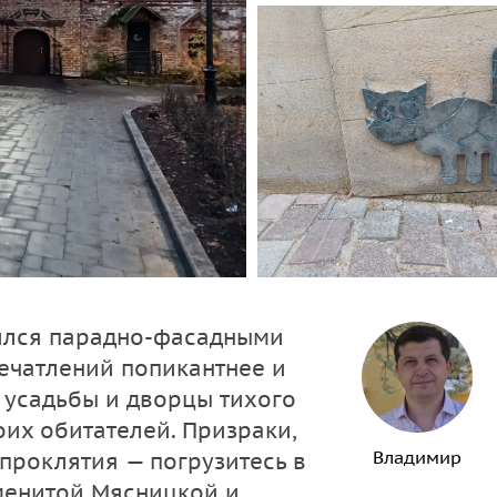
тился парадно-фасадными
ечатлений попикантнее и
 усадьбы и дворцы тихого
их обитателей. Призраки,
Владимир
проклятия — погрузитесь в
менитой Мясницкой и