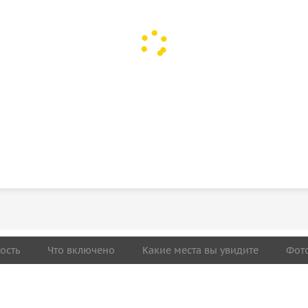
ость
Что включено
Какие места вы увидите
Фот