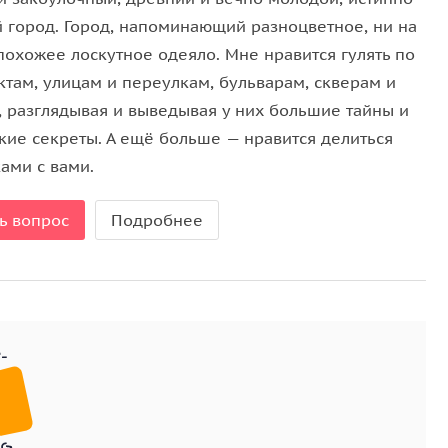
гольники;
й город. Город, напоминающий разноцветное, ни на
ованных в древних склепах дворцовых подвалов.
похожее лоскутное одеяло. Мне нравится гулять по
ктам, улицам и переулкам, бульварам, скверам и
, разглядывая и выведывая у них большие тайны и
кие секреты. А ещё больше — нравится делиться
ами с вами.
ь вопрос
Подробнее