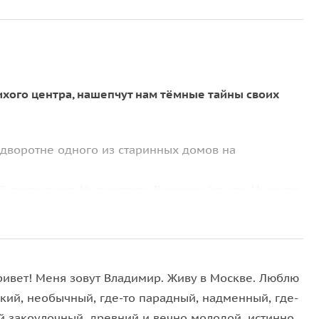
ихого центра, нашепчут нам тёмные тайны своих
одворотне одного из старинных домов на
ей последнего Императора Всероссийского, Николая
онской ложи;
удьбу крупного русского писателя и видного
а Грибоедова;
ривет! Меня зовут Владимир. Живу в Москве. Люблю
Терентьевича Солдатенкова;
ркий, необычный, где-то парадный, надменный, где-
ий закоулочный, древний и вечно молодой, истинно