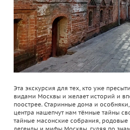
Эта экскурсия для тех, кто уже пресы
видами Москвы и желает историй и вп
поострее. Старинные дома и особняки,
центра нашепчут нам тёмные тайны сво
тайные масонские собрания, родовые 
легенды и мифы Москвы, гуляя по зна