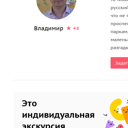
• Знаменитые любовные союзы и любовные треу
русски
• Родовое проклятие и десятки скелетов, замур
что не 
проспе
Владимир
4.8
паркам
малень
разгадк
Задат
Это
индивидуальная
экскурсия