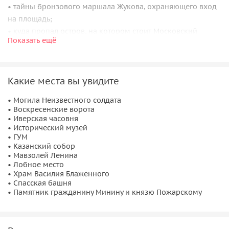
• тайны бронзового маршала Жукова, охраняющего вход
на площадь;
• куда пропал остров, на котором стоит Московский
Показать ещё
Кремль ;
• в какой башне Кремля была «пыточная»;
• как площадь прятали от врагов;
Какие места вы увидите
• где здесь делали деньги и где сейчас их выбрасывают;
• почему в старину на площади не свистели;
• Могила Неизвестного солдата
• как от Красной площади пройти к чёрту на кулички.
• Воскресенские ворота
• Иверская часовня
• Исторический музей
• ГУМ
• Казанский собор
• Мавзолей Ленина
• Лобное место
• Храм Василия Блаженного
• Спасская башня
• Памятник гражданину Минину и князю Пожарскому