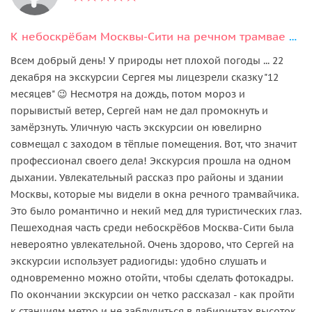
К небоскрёбам Москвы-Сити на речном трамвае и кофе на уровне облаков
Всем добрый день! У природы нет плохой погоды ... 22
декабря на экскурсии Сергея мы лицезрели сказку "12
месяцев" 😉 Несмотря на дождь, потом мороз и
порывистый ветер, Сергей нам не дал промокнуть и
замёрзнуть. Уличную часть экскурсии он ювелирно
совмещал с заходом в тёплые помещения. Вот, что значит
профессионал своего дела! Экскурсия прошла на одном
дыхании. Увлекательный рассказ про районы и здании
Москвы, которые мы видели в окна речного трамвайчика.
Это было романтично и некий мед для туристических глаз.
Пешеходная часть среди небоскрёбов Москва-Сити была
невероятно увлекательной. Очень здорово, что Сергей на
экскурсии использует радиогиды: удобно слушать и
одновременно можно отойти, чтобы сделать фотокадры.
По окончании экскурсии он четко рассказал - как пройти
к станциям метро и не заблудиться в лабиринтах высоток.