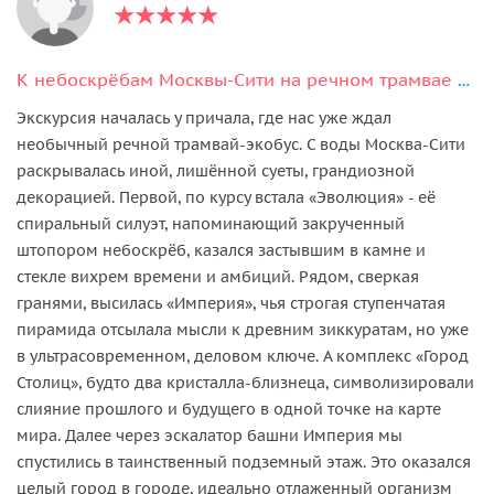
К небоскрёбам Москвы-Сити на речном трамвае и кофе на уровне облаков
Экскурсия началась у причала, где нас уже ждал
необычный речной трамвай-экобус. С воды Москва-Сити
раскрывалась иной, лишённой суеты, грандиозной
декорацией. Первой, по курсу встала «Эволюция» - её
спиральный силуэт, напоминающий закрученный
штопором небоскрёб, казался застывшим в камне и
стекле вихрем времени и амбиций. Рядом, сверкая
гранями, высилась «Империя», чья строгая ступенчатая
пирамида отсылала мысли к древним зиккуратам, но уже
в ультрасовременном, деловом ключе. А комплекс «Город
Столиц», будто два кристалла-близнеца, символизировали
слияние прошлого и будущего в одной точке на карте
мира. Далее через эскалатор башни Империя мы
спустились в таинственный подземный этаж. Это оказался
целый город в городе, идеально отлаженный организм