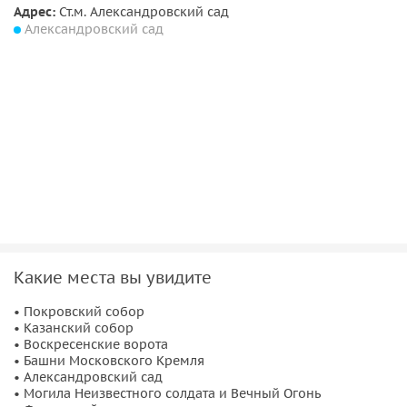
Мы поговорим о гербе Москвы и гербе России, о святых
Адрес:
Ст.м. Александровский сад
заступниках земли русской, о силе духа и единстве нашего
Александровский сад
народа.
Какие места вы увидите
• Покровский собор
• Казанский собор
• Воскресенские ворота
• Башни Московского Кремля
• Александровский сад
• Могила Неизвестного солдата и Вечный Огонь