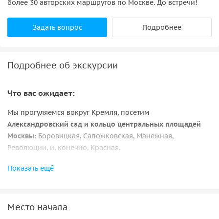
более 30 авторских маршрутов по Москве. До встречи!
Задать вопрос
Подробнее
Подробнее об экскурсии
Что вас ожидает:
Мы прогуляемся вокруг Кремля, посетим
Александровский сад и кольцо центральных площадей
Москвы
: Боровицкая, Сапожковская, Манежная,
Революции, и, конечно, Красная.
Я расскажу и покажу
самое древнее место города, башни
Показать ещё
и стены мощной крепости
, речку, спрятанную под землей,
и фонтаны над ней. Объясню, как здесь раньше жили
люди и почему они строили так много храмов?
Место начала