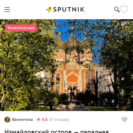
Тематическая
5.0
Валентина
(3 отзыва)
Измайловский остров — парадная