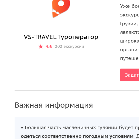
забавами. Этот маршрут соединяет историю, теа
Уже бо
Масленицу так, как её отмечали в разные эпохи.
экскур
Грузии
являютс
VS-TRAVEL Туроператор
широкая
4.6
202 экскурсии
органи
путеше
Задат
Важная информация
• Большая часть масленичных гуляний будет 
одеться соответственно погодным условиям
. 