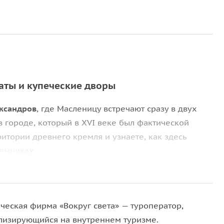
аты и купеческие дворы
ксандров
, где Масленицу встречают сразу в двух
в городе, который в XVI веке был фактической
ритории древнего кремля и узнаете, как здесь
емниках.
рских палат в атмосферу купеческого быта XIX
ическая фирма «Вокруг света» — туроператор,
вожают с блинами, играми, песнями и шумными
лизирующийся на внутреннем туризме.