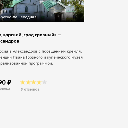
обусно-пешеходная
д царский, град грозный» —
ксандров
рсия в Александров с посещением кремля,
енции Ивана Грозного и купеческого музея
трализованной программой.
90 ₽
ловека
8 отзывов