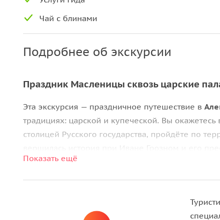
Чай с блинами
Подробнее об экскурсии
Праздник Масленицы сквозь царские пал
Эта экскурсия — праздничное путешествие в
Але
традициях: царской и купеческой. Вы окажетесь 
столицей Русского государства, пройдёте по тер
вершилась история при Иване Грозном и его пре
Показать ещё
От дворцовых гуляний к купеческому размаху
Во второй части дня праздник переносится из ца
Турист
века. В
усадьбе купца Первушина
Масленицу про
специа