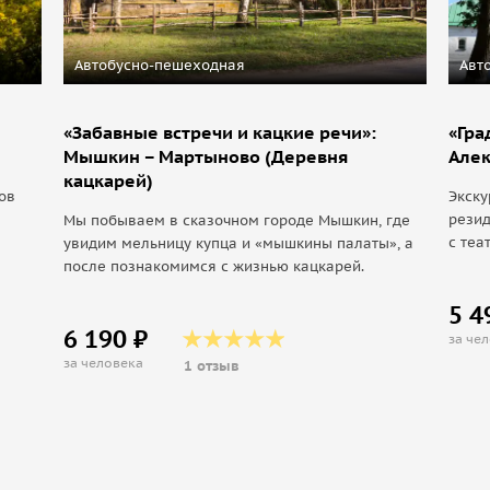
Автобусно-пешеходная
Авт
«Забавные встречи и кацкие речи»:
«Гра
Мышкин – Мартыново (Деревня
Але
кацкарей)
ов
Экску
резид
Мы побываем в сказочном городе Мышкин, где
с теа
увидим мельницу купца и «мышкины палаты», а
после познакомимся с жизнью кацкарей.
5 4
6 190 ₽
за че
за человека
1 отзыв