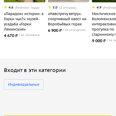
4.6
5.0
4.9
(Рейтинг гида)
(2 отзыва)
(Рейтин
«Парадокс истории: а
«Навстречу ветру»:
Мистическое
Горки чьи?»: музей-
спортивный квест на
Коломенское
усадьба «Горки
Воробьёвых горах
интерактивн
Ленинские»
прогулка по
6 900 ₽
за экскурсию
старинному 
4 670 ₽
за человека
9 000 ₽
за э
Входит в эти категории
Индивидуальные