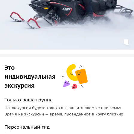
подчеркнет Вашу индивидуальность. Идеальный выбор
для тех, кто катается в первый раз и для тех, кто катается с
детьми. Данный снегоход имеет ограничение по весу — не
более 180 кг.
Это
индивидуальная
экскурсия
Только ваша группа
На экскурсии будете только вы, ваши знакомые или семья.
Время на экскурсии — время, проведенное в кругу близких
Персональный гид