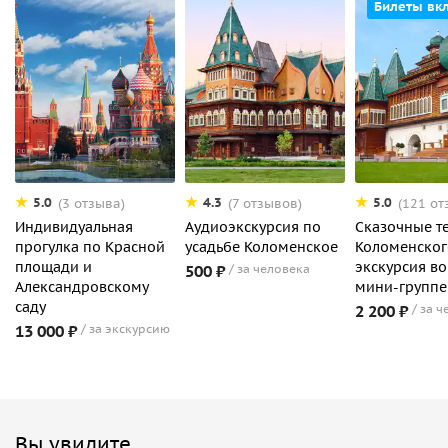
Билеты вк
5.0
4.3
5.0
(3 отзыва)
(7 отзывов)
(121 от
Индивидуальная
Аудиоэкскурсия по
Сказочные т
прогулка по Красной
усадьбе Коломенское
Коломенског
площади и
экскурсия во
500 ₽
за человека
Александровскому
мини-группе
саду
2 200 ₽
за ч
13 000 ₽
за экскурсию
Вы увидите