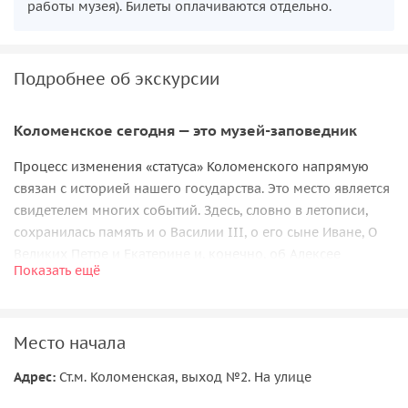
работы музея). Билеты оплачиваются отдельно.
Подробнее об экскурсии
Коломенское сегодня — это музей-заповедник
Процесс изменения «статуса» Коломенского напрямую
связан с историей нашего государства. Это место является
свидетелем многих событий. Здесь, словно в летописи,
сохранилась память и о Василии III, о его сыне Иване, О
Великих Петре и Екатерине и, конечно, об Алексее
Показать ещё
Михайловиче. Мы вспомним и других правителей, чьи
имена и деяния связаны с этим местом.
Во время экскурсии вы увидите чудо, созданное в XVI
Место начала
столетии и сохранившееся до наших дней — церковь
Вознесения Господня, которая была включена в список
Адрес:
Ст.м. Коломенская, выход №2. На улице
Всемирного наследия ЮНЕСКО в 1994 году.