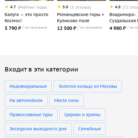
4.7
5.0
4.8
(Рейтинг гида)
(3 отзыва)
(72 отз
Калуга — это просто
Романцевские горы +
Владимиро-
Космос!
Куликово поле
Суздальская 
5 790 ₽
за человека
12 500 ₽
за человека
4 980 ₽
за ч
Входит в эти категории
Индивидуальные
Золотое кольцо из Москвы
На автомобиле
Места силы
Православные туры
Церкви и храмы
Экскурсии выходного дня
Семейные