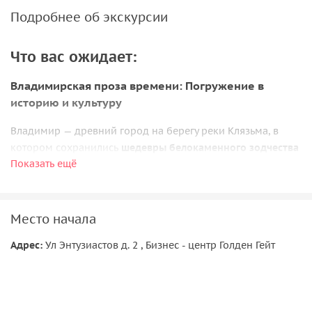
Подробнее об экскурсии
Что вас ожидает:
Владимирская проза времени: Погружение в
историю и культуру
Владимир — древний город на берегу реки Клязьма, в
котором сохранились
шедевры белокаменного зодчества
Показать ещё
XII–XIII вв. Начинаем путешествие из Москвы от м. Шоссе
Энтузиастов, время в дороге около 2,5 часов на новом
автомобиле Huyndai Creta.
Место начала
Мы увидим уникальные памятники, которые переносят
нас во времена древней Руси:
Адрес:
Ул Энтузиастов д. 2 , Бизнес - центр Голден Гейт
•
Свято-Успенский кафедральный собор
, фрески Андрея
Рублева и Даниила Черного, некрополь Владимирских
князей, чудотворные иконы.