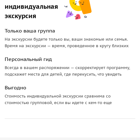
Важная информация:
индивидуальная
экскурсия
Важно: при посещении монастырей женщины покрывают
головы платками, платье — ниже колен, мужчины в
Только ваша группа
брюках (в шортах в монастырь не допускаются).
На экскурсии будете только вы, ваши знакомые или семья.
Время на экскурсии — время, проведенное в кругу близких
Персональный гид
Всегда в вашем распоряжении — скорректирует программу,
подскажет места для детей, где перекусить, что увидеть
Выгодно
Стоимость индивидуальной экскурсии сравнима со
стоимостью групповой, если вы идете с кем-то еще