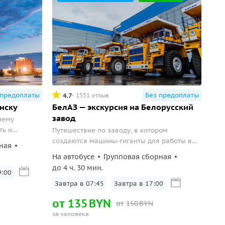
 предоплаты
Без предоплаты
4.7
1551 отзыв
нску
БелАЗ — экскурсия на Белорусский
завод
нему
ть и
Путешествие по заводу, в котором
и.
создаются машины-гиганты для работы в
ная
карьерах.
На автобусе
Групповая сборная
до 4 ч. 30 мин.
9:00
Завтра в 07:45
Завтра в 17:00
от
135
BYN
от
150
BYN
за человека