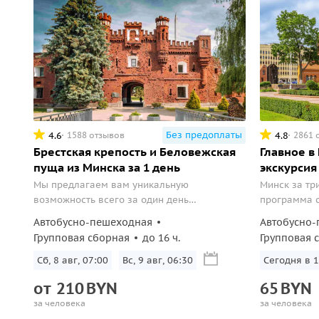
Без предоплаты
4.6
4.8
1588 отзывов
2861 
Брестская крепость и Беловежская
Главное в
пуща из Минска за 1 день
экскурсия
Мы предлагаем вам уникальную
Минск за тр
возможность всего за один день
программа с
познакомиться с двумя значимыми местами
прогулками 
Автобусно-пешеходная
Автобусно-
Беларуси — Брестской крепостью и
Национально
Групповая сборная
до 16 ч.
Групповая 
национальным парком «Беловежская
Независимос
пуща». Эта экскурсия — настоящее
Сб, 8 авг, 07:00
Вс, 9 авг, 06:30
Сегодня в 1
путешествие в историю, культуру и природу
от
210
BYN
65
BYN
региона.
за человека
за человека