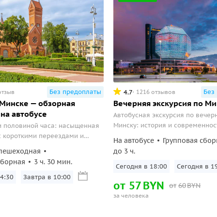
Без предоплаты
Без
4.7
отзыв
1216 отзывов
 Минске — обзорная
Вечерняя экскурсия по Ми
 на автобусе
Автобусная экскурсия по вечер
Минску: история и современнос
и половиной часа: насыщенная
главные достопримечательност
 короткими переездами и
На автобусе
Групповая сбор
по Старому городу, выходом у
пешеходная
до 3 ч.
й библиотеки и на пл.
сборная
3 ч. 30 мин.
ти.
Сегодня в 18:00
Сегодня в 1
4:30
Завтра в 10:00
от
57
BYN
от
60
BYN
за человека