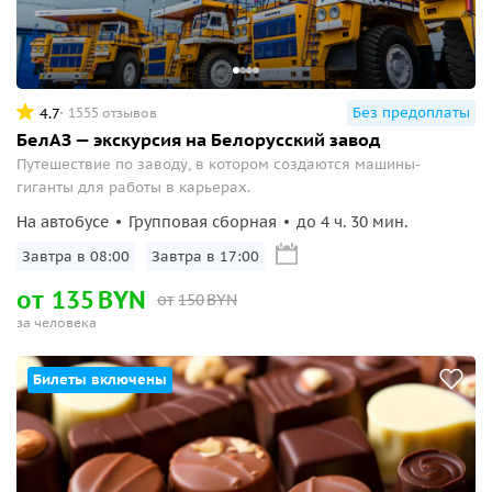
Без предоплаты
4.7
1555 отзывов
БелАЗ — экскурсия на Белорусский завод
Путешествие по заводу, в котором создаются машины-
гиганты для работы в карьерах.
На автобусе
Групповая сборная
до 4 ч. 30 мин.
Завтра в 08:00
Завтра в 17:00
от
135
BYN
от
150
BYN
за человека
Билеты включены