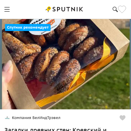
Спутник рекомендует
Компания БелИндТрэвел
Загадки древних стен: Кревский и