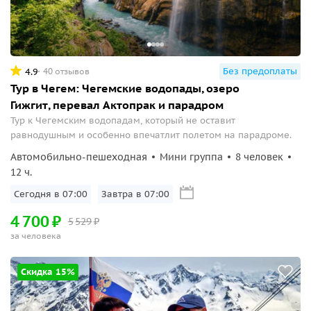
Без предоплаты
4.9
40 отзывов
Тур в Чегем: Чегемские водопады, озеро
Гижгит, перевал Актопрак и парадром
Тур к Чегемским водопадам, который не оставит
равнодушным и особенно впечатлит полетом на парадроме.
Автомобильно-пешеходная
Мини группа
8 человек
12 ч.
Сегодня в 07:00
Завтра в 07:00
4
700
₽
5
529
₽
за человека
Скидка 15%