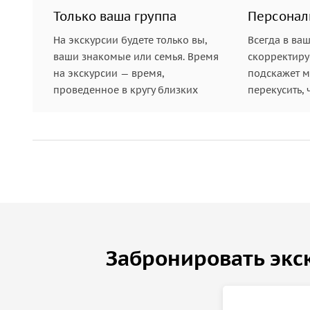
храмовый комплекс, а затем мы посетим церко
Только ваша группа
Персонал
увидим самую большую в России статую Иисуса Х
На экскурсии будете только вы,
Всегда в ва
ваши знакомые или семья. Время
скорректиру
Далее нас ждет вечерний променад по Курортно
на экскурсии — время,
подскажет ме
городской архитектурой: зданиями
Нарзанной г
проведенное в кругу близких
перекусить, 
офицерского собрания
.
И в завершение вы дойд
Забронировать экс