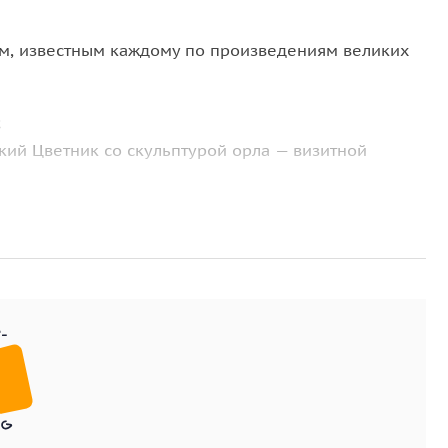
ам, известным каждому по произведениям великих
;
кий Цветник со скульптурой орла — визитной
бинатору в знаменитый
Провал.
зведенной на могиле преподобного Феодосия
да приезжают паломники со всей России. Также
ощи. В Железноводске мы прогуляемся по тенистым
арского эмира
во всей его восточной красе. Минуя
естнице
.
 мы отправимся дальше. В Ессентуках побываем в
зе. Вы увидите величественный Петропавловский