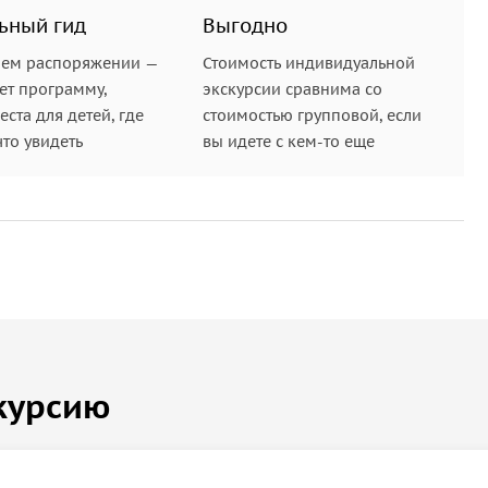
вный парковый комплекс
«Святой град Иерусалим»
и
ьный гид
Выгодно
риста.
шем распоряжении —
Стоимость индивидуальной
ет программу,
экскурсии сравнима со
му бульвару Кисловодска. Вы полюбуетесь
ста для детей, где
стоимостью групповой, если
алереи
, Октябрьских ванн и
бывшего Дома
что увидеть
вы идете с кем-то еще
ете до
Курортного парка
.
курсию