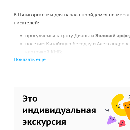
В Пятигорске мы для начала пройдемся по мест
писателей:
прогуляемся к гроту Дианы и
Эоловой арфе
посетим Китайскую беседку и Александровс
карточкой КМВ;
Показать ещё
проследуем мимо памятника Великому ком
В Минеральных Водах мы поедем к часовне, во
Кавказского.
За помощью и покровительством сю
п
осетим
Покровский собор
, где покоятся его м
Это
тропам городского парка: вы увидите
дворец Бух
Пушкинскую галерею, мы выйдем к
Каскадной л
индивидуальная
Пообедав и выпив ароматного чая или лимонада,
экскурсия
необычном месте — Новом Иерусалиме на Кавка