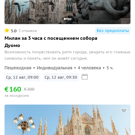
Без предоплаты
5.0
5 отзывов
Милан за 3 часа с посещением собора
Дуомо
Возможность почувствовать ритм города, увидеть его главные
символы и понять, чем он живёт сегодня.
Пешеходная
Индивидуальная
4 человека
3 ч.
Ср, 12 авг, 09:00
Ср, 12 авг, 09:30
€
160
€
200
за экскурсию