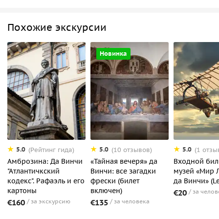
Похожие экскурсии
Новинка
5.0
5.0
5.0
(Рейтинг гида)
(10 отзывов)
(1 отзы
Амброзина: Да Винчи
«Тайная вечеря» да
Входной бил
"Атлантичкский
Винчи: все загадки
музей «Мир 
кодекс". Рафаэль и его
фрески (билет
да Винчи» (L
картоны
включен)
€20
за челов
€160
за экскурсию
€135
за человека