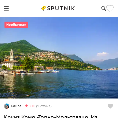
Необычная
5.0
Galina
(1 отзыв)
Круиз Комо -Торно-Мольтразио. Из