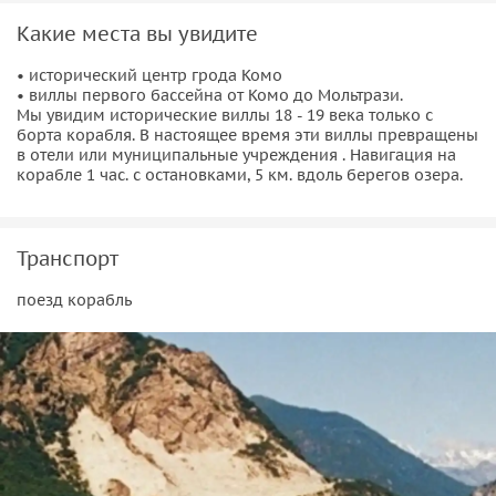
Милан — Комо и Комо-Милан на поезде.
Какие места вы увидите
Круиз по озеру Комо на катере (обществ. транспорт — не
частный катер , на борту будут и другие туристы. ).
• исторический центр грода Комо
Предварительный заказ экскурсии минимум за 24 часа до
• виллы первого бассейна от Комо до Мольтрази.
Мы увидим исторические виллы 18 - 19 века только с
начала экскурсии.
борта корабля. В настоящее время эти виллы превращены
Минимальное число участников — 3 человека. Обычно в
в отели или муниципальные учреждения . Навигация на
группе бывает не болле 4 — х человек.
корабле 1 час. с остановками, 5 км. вдоль берегов озера.
Транспорт
поезд корабль