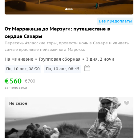
Без предоплаты
От Марракеша до Мерзуги: путешествие в
сердце Сахары
Пересечь Атласские горы, провести ночь в Сахаре и увидеть
самые красивые пейзажи юга Марокко
На минивэне
Групповая сборная
3 дня, 2 ночи
Пн, 10 авг, 08:30
Пн, 10 авг, 08:45
€
560
€
700
за человека
Не сезон
Мы используем cookie, чтобы поиск экскурсий был
удобным для вас. Оставаясь на сайте, вы принимаете
условия
.