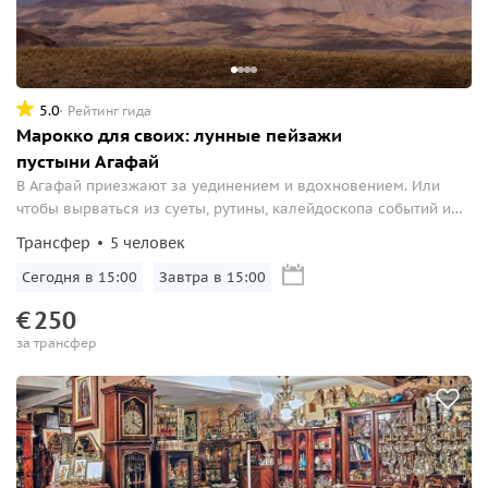
5.0
Рейтинг гида
Марокко для своих: лунные пейзажи
пустыни Агафай
В Агафай приезжают за уединением и вдохновением. Или
чтобы вырваться из суеты, рутины, калейдоскопа событий и
дать себе небольшой отдых. А ещё за тем, чтобы погонять по
Трансфер
5 человек
дюнам на квадроциклах или степенно прокатиться на
верблюде...
Сегодня в 15:00
Завтра в 15:00
€
250
за трансфер