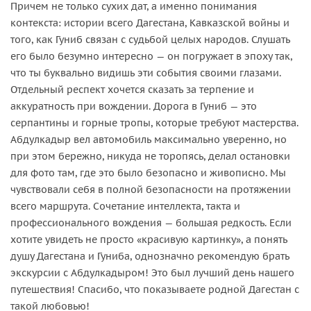
Причем не только сухих дат, а именно понимания
контекста: истории всего Дагестана, Кавказской войны и
того, как Гуниб связан с судьбой целых народов. Слушать
его было безумно интересно — он погружает в эпоху так,
что ты буквально видишь эти события своими глазами.
Отдельный респект хочется сказать за терпение и
аккуратность при вождении. Дорога в Гуниб — это
серпантины и горные тропы, которые требуют мастерства.
Абдулкадыр вел автомобиль максимально уверенно, но
при этом бережно, никуда не торопясь, делал остановки
для фото там, где это было безопасно и живописно. Мы
чувствовали себя в полной безопасности на протяжении
всего маршрута. Сочетание интеллекта, такта и
профессионального вождения — большая редкость. Если
хотите увидеть не просто «красивую картинку», а понять
душу Дагестана и Гуниба, однозначно рекомендую брать
экскурсии с Абдулкадыром! Это был лучший день нашего
путешествия! Спасибо, что показываете родной Дагестан с
такой любовью!