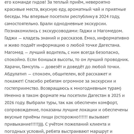
его команде гидов! За теплый приём, невероятно
красивые места, вкусную еду, ароматный чай и приятные
беседы. Мы впервые посетили республику в 2024 году,
самостоятельно. Брали однодневные экскурсии.
Познакомились с экскурсоводами: Гаджи и Магомедом.
Гаджи — кладезь знаний и рассказов. Ёмко, информативно
и живо подаёт информацию о любой точке Дагестана.
Магомед — лучший водитель, с ним всегда безопасно,
спокойно. Если боишься высоты, то он лучший проводник.
Харачи, Гамсутль — довезёт и доведёт до любой точки.
Абдулатип — спокоен, общителен, всё расскажет и
покажет! Спасибо ребятам огромное за экскурсии и
гостеприимство. Возвращаюсь к многодневным турам)
Именно в таком формате мы посетили Дагестан в 2025 и
2026 году. Выбрали туры, так как обеспечен комфорт,
сопровождение, показаны лучшие локации и обеспечены
вкусные приёмы пищи (осторожно!!!!!! вызывает
привыкание!!!!!)))). С учётом пожеланий клиента и
погодных условий, ребята выстраивают маршрут и