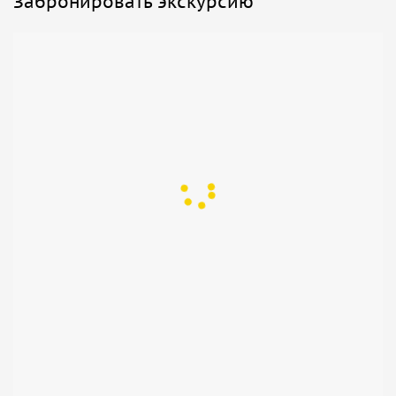
Забронировать экскурсию
столетия назад;
Гамсутль
— заброшенный аул-призрак,
расположенный на вершине горы и часто
называемый «каменным сердцем Дагестана». Когда-
то процветающий город, сегодня он представляет
собой лабиринт из каменных домов, привлекающий
своей мистической атмосферой и панорамными
видами.