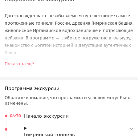
Дагестан ждет вас с незабываемым путешествием: самые
протяженные тоннели России, древняя Гимринская башня,
живописное Ирганайское водохранилище и потрясающие
пейзажи. В программе — глубокое погружение в культуру,
знакомство с богатой историей и дегустация аутентичных
блюд.
Показать ещё
На экскурсии вы увидите:
Гимринский тоннель
— самый длинный
автомобильный тоннель в России, проложенный под
Программа экскурсии
Гимринским хребтом. Его строительство стало
Обратите внимание, что программа и условия могут быть
грандиозным инженерным достижением, навсегда
изменены.
изменившим транспортную систему Дагестана;
Гимринскую башню
—легендарную боевую башню,
Начало экскурсии
06:30
служившую последним оплотом для имама Гази-
Магомеда;
Гимринский тоннель
Ирганайское водохранилище
— живописное