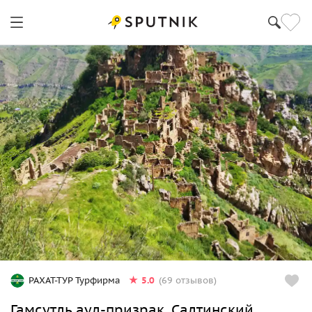
5.0
РАХАТ-ТУР Турфирма
(69 отзывов)
Гамсутль аул-призрак, Салтинский