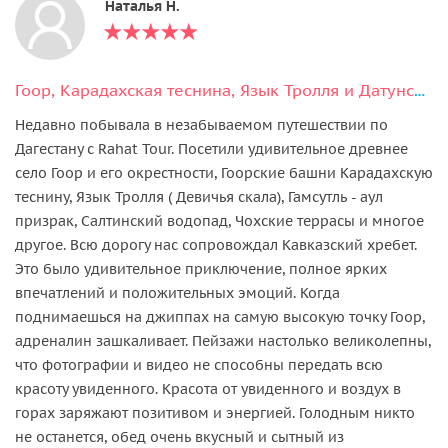
Наталья Н.
Гоор, Карадахская теснина, Язык Тролля и Датунский Храм
Недавно побывала в незабываемом путешествии по
Дагестану с Rahat Tour. Посетили удивительное древнее
село Гоор и его окрестности, Гоорские башни Карадахскую
теснину, Язык Тролля ( Девичья скала), Гамсутль - аул
призрак, Салтинский водопад, Чохские террасы и многое
другое. Всю дорогу нас сопровождал Кавказский хребет.
Это было удивительное приключение, полное ярких
впечатлений и положительных эмоций. Когда
поднимаешься на джиппах на самую высокую точку Гоор,
адреналин зашкаливает. Пейзажи настолько великолепны,
что фотографии и видео не способны передать всю
красоту увиденного. Красота от увиденного и воздух в
горах заряжают позитивом и энергией. Голодным никто
не останется, обед очень вкусный и сытный из