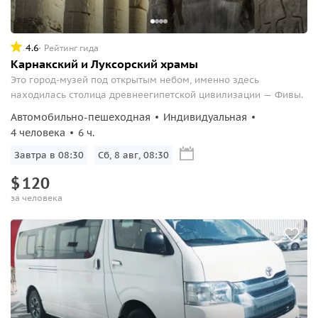
4.6
Рейтинг гида
Карнакский и Луксорский храмы
Это город-музей под открытым небом, именно здесь
находилась столица древнеегипетской цивилизации — Фивы.
Автомобильно-пешеходная
Индивидуальная
4 человека
6 ч.
Завтра в 08:30
Сб, 8 авг, 08:30
$
120
за человека