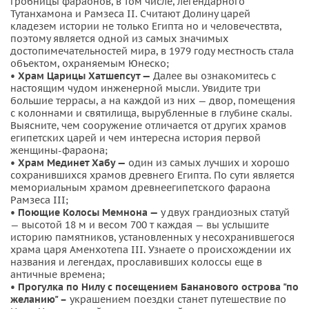
гробницы фараонов, в том числе, легендарного
Тутанхамона и Рамзеса II. Cчитают Долину царей
кладезем истории не только Египта но и человечествта,
поэтому является одной из самых значимых
достопимечательностей мира, в 1979 году местность стала
объектом, охраняемым Юнеско;
• Храм Царицы Хатшепсут —
Далее вы ознакомитесь с
настоящим чудом инженерной мысли. Увидите три
большие террасы, а на каждой из них — двор, помещения
с колоннами и святилища, вырубленные в глубине скалы.
Выясните, чем сооружение отличается от других храмов
египетских царей и чем интересна история первой
женщины-фараона;
• Храм Мединет Хабу —
один из самых лучших и хорошо
сохранившихся храмов древнего Египта. По сути является
мемориальным храмом древнеегипетского фараона
Рамзеса III;
• Поющие Колосы Мемнона —
у двух грандиозных статуй
— высотой 18 м и весом 700 т каждая — вы услышите
историю памятников, установленных у несохранившегося
храма царя Аменхотепа III. Узнаете о происхождении их
названия и легендах, прославивших колоссы еще в
античные времена;
• Прогулка по Нилу с посещением Бананового острова "по
желанию" –
украшением поездки станет путешествие по