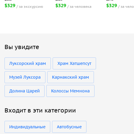
$329
$329
$329
за экскурсию
за человека
за чел
Вы увидите
Луксорский храм
Храм Хатшепсут
Музей Луксора
Карнакский храм
Долина Царей
Колоссы Мемнона
Входит в эти категории
Индивидуальные
Автобусные