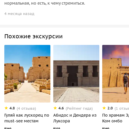
нормальная, но есть, к чему стремиться.
4 месяца назад
Похожие экскурсии
4.8
4.6
2.0
(4 отзыва)
(Рейтинг гида)
(1 отзы
Гуляй как лускорец по
Абидос и Дендера из
По храмам Э
must-see местам
Луксора
Ком омбо