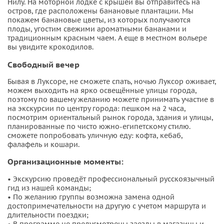
Нилу. На моторной лодке с крышей вы отправитесь на
остров, где расположены банановые плантации. Мы
покажем банановые цветы, из которых получаются
плоды, угостим свежими ароматными бананами и
традиционным красным чаем. А еще в местном вольере
вы увидите крокодилов.
Свободный вечер
Бывая в Луксоре, не сможете спать, ночью Луксор оживает,
можем выходить на ярко освещённые улицы города,
поэтому по вашему желанию можете принимать участие в
на экскурсии по центру города: пешком на 2 часа,
посмотрим ориентальный рынок города, здания и улицы,
планированные по чисто южно-египетскому стилю.
сможете попробовать уличную еду: кофта, кебаб,
фалафель и кошари.
Организационные моменты:
• Экскурсию проведёт профессиональный русскоязычный
гид из нашей команды;
• По желанию группы возможна замена одной
достопримечательности на другую с учетом маршрута и
длительности поездки;
• В программе не предусмотрены заезды в магазины и