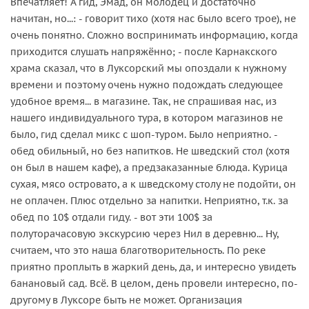
Впечатляет! А гид, Эмад, он молодец и достаточно
начитан, но...: - говорит тихо (хотя нас было всего трое), не
очень понятно. Сложно воспринимать информацию, когда
приходится слушать напряжённо; - после Карнакского
храма сказал, что в Луксорский мы опоздали к нужному
времени и поэтому очень нужно подождать следующее
удобное время... в магазине. Так, не спрашивая нас, из
нашего индивидуального тура, в котором магазинов не
было, гид сделал микс с шоп-туром. Было неприятно. -
обед обильный, но без напитков. Не шведский стол (хотя
он был в нашем кафе), а предзаказанные блюда. Курица
сухая, мясо островато, а к шведскому столу не подойти, он
не оплачен. Плюс отдельно за напитки. Неприятно, т.к. за
обед по 10$ отдали гиду. - вот эти 100$ за
полуторачасовую экскурсию через Нил в деревню... Ну,
считаем, что это наша благотворительность. По реке
приятно проплыть в жаркий день, да, и интересно увидеть
банановый сад. Всё. В целом, день провели интересно, по-
другому в Луксоре быть не может. Организация