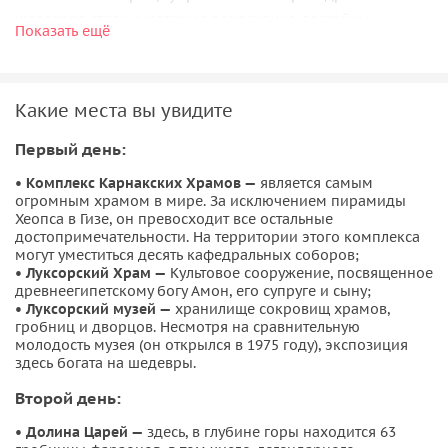
шедевров страны, которые однозначно достойны
Показать ещё
внимания гостей Египетской Республики.
Традиции и обычаи современного Египта
Какие места вы увидите
В путешествии вы также узнаете, как сейчас устроена
Первый день:
жизнь в египетском обществе. Мы расскажем о традициях,
связанных с женитьбой, разводом, рождением детей, об
• Комплекс Карнакских Храмов —
является самым
официальных и религиозных праздниках — священном
огромным храмом в мире. За исключением пирамиды
месяце Рамадане, Рождестве пророка Мухаммеда и
Хеопса в Гизе, он превосходит все остальные
достопримечательности. На территории этого комплекса
Иисуса Христа. Кроме того, вы разберетесь в древней и
могут уместиться десять кафедральных соборов;
нынешней календарной системе и получите общее
• Луксорский Храм —
Культовое сооружение, посвященное
представление об экономике, доходах, образовании,
древнеегипетскому богу Амон, его супруге и сыну;
• Луксорский музей —
хранилище сокровищ храмов,
острых социальных вопросах и их гендерных аспектах.
гробниц и дворцов. Несмотря на сравнительную
Уверены, экскурсия оправдает ваше желания.
молодость музея (он открылся в 1975 году), экспозиция
здесь богата на шедевры.
Второй день:
• Долина Царей —
здесь, в глубине горы находится 63