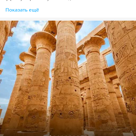
Показать ещё
- Музей мумификации — 8$;
- Долинa Царей — 16$;
- Храм Царицы Хатшепсут — 12$;
- Храм Мединет Хабу — 8$;
- Программa "Звук и Свет" в храме Карнак — 33$ (по
желанию);
• По желанию путешественников — прогулка по Нилу
(Цена зависит от продолжительности и количества
туристов на лодке).
(Детям до 6 лет бесплатно, студентам и детям 6-12 лет
— 50% скидка).
• Обед (10$).
• Личные расходы.