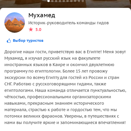
• Пребывание в отеле в Луксоре. Если вам нужна
помощь по брони отелей, то мы готовы помочь.
Мухамед
Историк-руководитель команды гидов
5.0
Выбор туристов
Дорогие наши гости, приветствую вас в Египте! Меня зовут
Мухамед, я изучал русский язык на факультете
иностранных языков в Каире и окончил двухлетнюю
программу по египтологии. Более 15 лет провожу
экскурсии по всему Египту для гостей из России и стран
СНГ. Работаю с русскоговорящими гидами, также
египтологами. Наша команда отличается пунктуальностью,
чёткостью, профессиональными организаторскими
навыками, прекрасным знанием исторического
материала, страстью к работе и гордостью тем, что мы
потомки великих фараонов. Уверены, в путешествиях с
нами вы получите яркие и запоминающиеся впечатления!