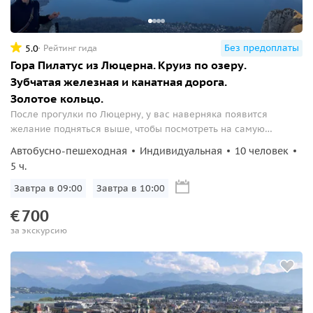
Без предоплаты
5.0
Рейтинг гида
Гора Пилатус из Люцерна. Круиз по озеру.
Зубчатая железная и канатная дорога.
Золотое кольцо.
После прогулки по Люцерну, у вас наверняка появится
желание подняться выше, чтобы посмотреть на самую
живописную Швейцарию, так об окресностях Люцерна писал
Автобусно-пешеходная
Индивидуальная
10 человек
Жуковский, с высоты 2132 метра. Пилатус — символ
5 ч.
центральной Швейцарии, одна из самых известных гор
страны...
Завтра в 09:00
Завтра в 10:00
€
700
за экскурсию