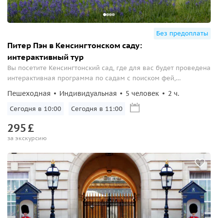
Без предоплаты
Питер Пэн в Кенсингтонском саду:
интерактивный тур
Вы посетите Кенсингтонский сад, где для вас будет проведена
интерактивная программа по садам с поиском фей,
волшебным колодцем и интересными приключениями.
Пешеходная
Индивидуальная
5 человек
2 ч.
Сегодня в 10:00
Сегодня в 11:00
295
£
за экскурсию