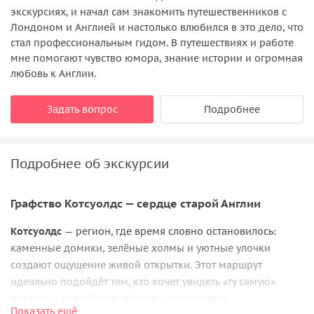
экскурсиях, и начал сам знакомить путешественников с
Лондоном и Англией и настолько влюбился в это дело, что
стал профессиональным гидом. В путешествиях и работе
мне помогают чувство юмора, знание истории и огромная
любовь к Англии.
Задать вопрос
Подробнее
Подробнее об экскурсии
Графство Котсуолдс — сердце старой Англии
Котсуолдс
— регион, где время словно остановилось:
каменные домики, зелёные холмы и уютные улочки
создают ощущение живой открытки. Этот маршрут
идеально подойдёт тем, кто хочет увидеть «ту самую»
Англию — спокойную, тёплую и невероятно
Показать ещё