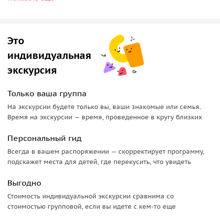
фотогеничную.
Бибури и Стратфорд-на-Эйвоне
Это
Бибури
очаровывает своими домиками вдоль реки и
считается одной из самых красивых деревень страны.
индивидуальная
Стратфорд-на-Эйвоне
— родина Шекспира, где
экскурсия
средневековые улицы, театры и набережная создают
особую атмосферу культуры и романтики.
Только ваша группа
Касл Комби — сказка из камня
На экскурсии будете только вы, ваши знакомые или семья.
Время на экскурсии — время, проведенное в кругу близких
Касл Комби
— деревушка, которую называют «самой
Персональный гид
красивой в Англии». Каменные мосты, старинные дома и
тишина создают ощущение, будто вы попали в фильм —
Всегда в вашем распоряжении — скорректирует программу,
подскажет места для детей, где перекусить, что увидеть
идеальное завершение маршрута перед возвращением в
Лондон.
Выгодно
Стоимость индивидуальной экскурсии сравнима со
стоимостью групповой, если вы идете с кем-то еще