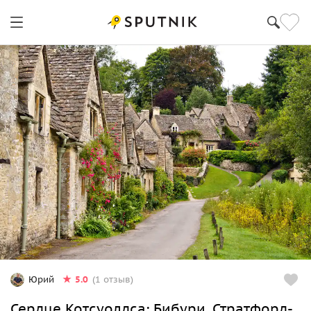
5.0
Юрий
(1 отзыв)
Сердце Котсуолдса: Бибури, Стратфорд-