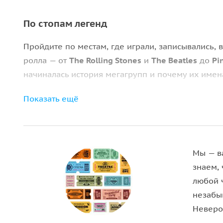
По стопам легенд
Пройдите по местам, где играли, записывались, 
ролла — от
The Rolling Stones
и
The Beatles
до
Pi
начиналась история мегагрупп и почему их имен
Полюбуйтесь «скрытыми» достопримечательностя
Показать ещё
города. Посетите студии, где записывались и вы
многие другие, и послушайте уморительные исто
Насладитесь прогулкой по неизведанным улочка
Мы — в
профессионального музыканта, который расскаж
знаем, 
Леннон
и
Эрик Клэптон
. Завершите вечер пивом 
любой 
атмосферой настоящей легенды.
незабы
Неверо