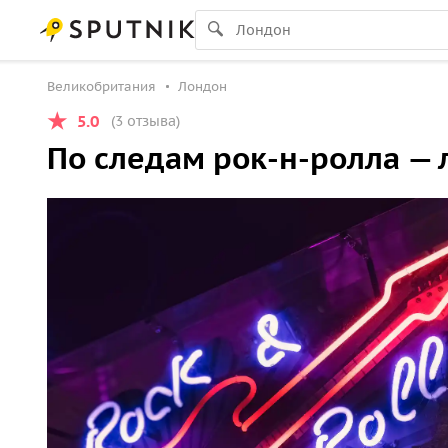
Великобритания
Лондон
5.0
(3 отзыва)
По следам рок-н-ролла —