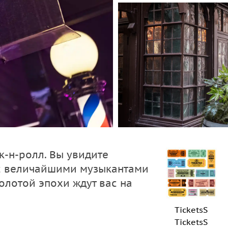
к-н-ролл. Вы увидите
 с величайшими музыкантами
олотой эпохи ждут вас на
TicketsS
TicketsS