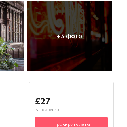
+3 фото
£27
за человека
Проверить даты