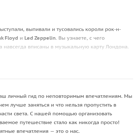
выступали, выпивали и тусовались короли рок-н-
nk Floyd
и
Led Zeppelin
. Вы узнаете, с чего
а навсегда вписаны в музыкальную карту Лондона.
ми рок-н-ролла, спрятанными на виду в центре
ступали
Дэвид Боуи
,
Queen
,
Джими Хендрикс
и
рии о золотой эпохе.
м в сопровождении местного гида —
аш личный гид по неповторимым впечатлениям. Мы
ет о таких персонажах, как
Элтон Джон
,
Джон
чем лучше заняться и что нельзя пропустить в
в местном пабе с богатой историей рок-н-ролла и
части света. С нашей помощью организовать
ваемое путешествие стало как никогда просто!
ятные впечатления — это о нас.