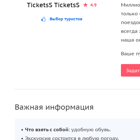
TicketsS TicketsS
Миллио
4.9
только
Выбор туристов
поездок
всегда 
наша о
Ваше п
Задат
Важная информация
•
Что взять с собой
: удобную обувь.
• Экскурсия состоится в любую погоду.