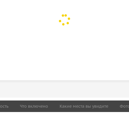
ость
Что включено
Какие места вы увидите
Фот