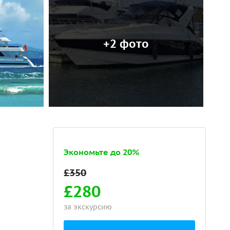
+2 фото
Экономьте до 20%
£280
за экскурсию