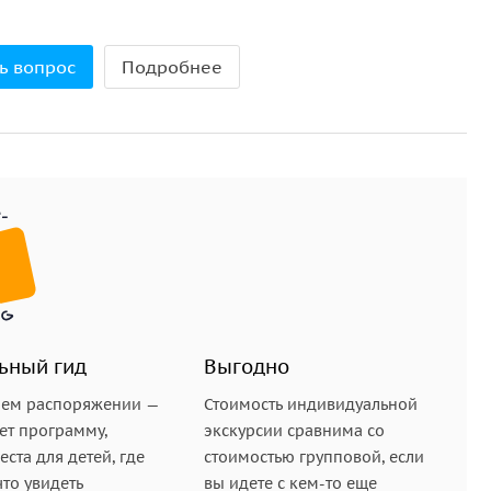
ь вопрос
Подробнее
ых целей:
и сердца;
й.
ьный гид
Выгодно
ем: можно выбирать маршрут, останавливаться для
ой города.
шем распоряжении —
Стоимость индивидуальной
ет программу,
экскурсии сравнима со
ы
ста для детей, где
стоимостью групповой, если
что увидеть
вы идете с кем-то еще