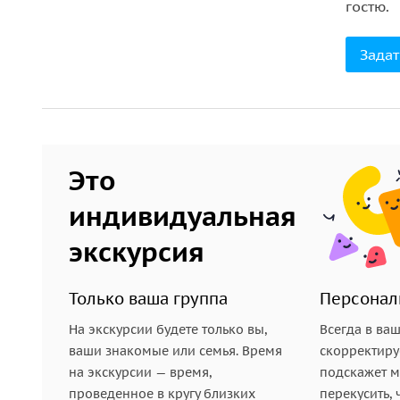
гостю.
Идеальный формат для любого события
Задат
Аренда яхты в Лондоне подходит для самых разн
романтическое свидание или предложение руки 
день рождения, юбилей или важная дата;
Это
семейный отдых или прогулка с друзьями;
индивидуальная
деловая встреча или фотосессия;
экскурсия
создание контента для блогов и социальных сете
Только ваша группа
Персонал
На борту вы полностью управляете своим времен
фото или просто наслаждаться видом и атмосфер
На экскурсии будете только вы,
Всегда в ва
ваши знакомые или семья. Время
скорректиру
Незабываемые эмоции и фотогеничные момент
на экскурсии — время,
подскажет ме
проведенное в кругу близких
перекусить, 