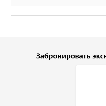
Яхта — это не просто транспорт, а площадка дл
с воды, мягкий свет и отражения в реке создаю
можно заказать профессиональную фотосессию н
высоком уровне.
Каждая прогулка становится маленькой историе
Даже короткая двухчасовая поездка дарит море 
ракурса.
Гибкие условия и спокойствие для гостей
Забронировать экс
Мы заботимся о вашем комфорте, поэтому пред
в случае шторма или плохой погоды прогулка пе
маршрут и темп можно подстраивать под ваши п