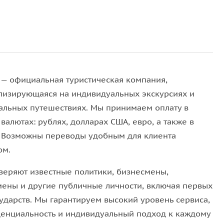
ются в воде, а мосты и исторические районы
е нет суеты городских улиц и шумного транспорта —
льный вариант для романтического свидания,
й или деловых встреч в непринуждённой
a — официальная туристическая компания,
лизирующаяся на индивидуальных экскурсиях и
альных путешествиях. Мы принимаем оплату в
валютах: рублях, долларах США, евро, а также в
рную, стильную и полностью оборудованную для
n. Возможны переводы удобным для клиента
тки, включить любимую музыку или организовать
ом.
нты прогулки.
веряют известные политики, бизнесмены,
й обстановке — яхта движется плавно, позволяя
мены и другие публичные личности, включая первых
гулки. Профессиональный капитан знает
сударств. Мы гарантируем высокий уровень сервиса,
тся лучшие кадры и какие места стоит увидеть
енциальность и индивидуальный подход к каждому