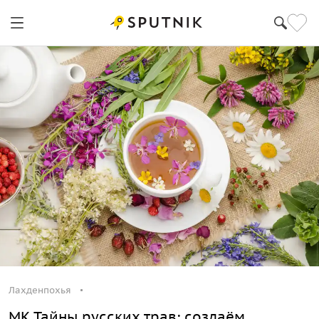
Лахденпохья
МК Тайны русских трав: создаём