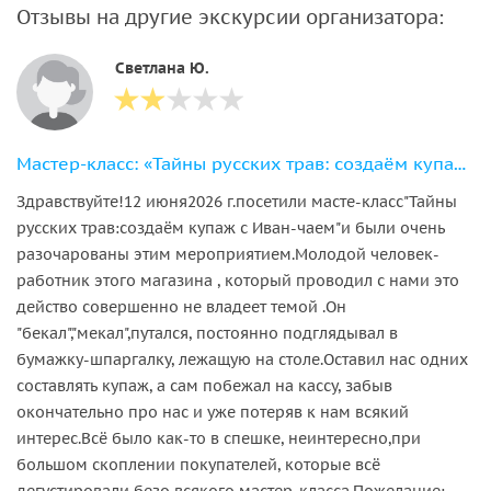
Отзывы на другие экскурсии организатора:
Светлана Ю.
Мастер-класс: «Тайны русских трав: создаём купаж с Иван-чаем»
Здравствуйте!12 июня2026 г.посетили масте-класс"Тайны
русских трав:создаём купаж с Иван-чаем"и были очень
разочарованы этим мероприятием.Молодой человек-
работник этого магазина , который проводил с нами это
действо совершенно не владеет темой .Он
"бекал","мекал",путался, постоянно подглядывал в
бумажку-шпаргалку, лежащую на столе.Оставил нас одних
составлять купаж, а сам побежал на кассу, забыв
окончательно про нас и уже потеряв к нам всякий
интерес.Всё было как-то в спешке, неинтересно,при
большом скоплении покупателей, которые всё
дегустировали безо всякого мастер-класса.Пожелание: