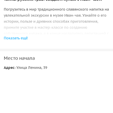
Погрузитесь в мир традиционного славянского напитка на
увлекательной экскурсии в музее Иван-чая. Узнайте о его
истории, пользе и древних способах приготовления,
примите участие в мастер-классе по созданию
собственного купажа, а в конце насладитесь дегустацией с
Показать ещё
карельским вареньем.
Место начала
Адрес:
Улица Ленина, 39