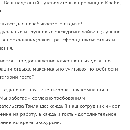
J - Ваш надежный путеводитель в провинции Краби,
будто в этой пещере когда-то жил тигр, рев
.
аводя ужас на жителей этих мест. А когда тигра не
хи, которые и сейчас живут здесь.
сть все для незабываемого отдыха!
дуальные и групповые экскурсии; дайвинг; лучшие
одной расщелине, и оно прекрасно вписывается в
ля проживания; заказ трансфера / такси; отдых и
аиболее интересный храмовый комплекс из тех, что
чения.
т здесь в лабиринтах природных пещер, а вокруг
 деревьями. Здесь можно познакомиться с
иссия - предоставление качественных услуг по
, а также получить благословение от местных
зации отдыха, максимально учитывая потребности
м на руку специальную ленточку на удачу.
тегорий гостей.
с природными минеральными источниками с
J - единственная лицензированная компания в
ов до 45 градусов). Горячие ванны помогут
 Мы работаем согласно требованиям
ения" и придадут сил и энергии. При этом важно
дательства Таиланда; каждый наш сотрудник имеет
е более 30 минут и делать перерывы в купании, и
ение на работу, а каждый гость - дополнительное
живаться.
вание во время экскурсий.