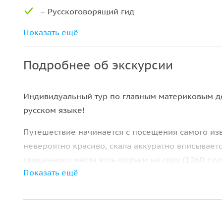
– Русскоговорящий гид
– Страховка от несчастных случаев
Показать ещё
Подробнее об экскурсии
Индивидуальный тур по главным материковым д
русском языке!
Путешествие начинается с посещения самого из
невероятно красиво, скала аккуратно вписывает
священного места есть подъем на гору (1260 сту
Показать ещё
На самом деле, Тигровой Пещерой называется х
отвесной горы. Скала рядом с храмом якобы нап
названия «Пещера Тигра», «Тигриная пещера» (по