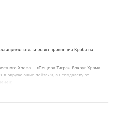
остопримечательностям провинции Краби на
вестного Храма — «Пещера Тигра». Вокруг Храма
ся в окружающие пейзажи, а неподалеку от
пеней)
рам, который находится у подножия 600-метровой
оминает по форме коготь тигра — оттуда и взялись
-английски «Tiger Cave»).