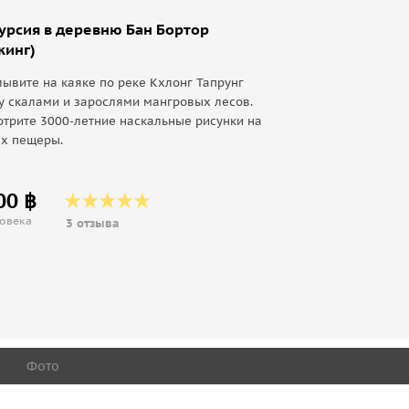
урсия в деревню Бан Бортор
кинг)
ывите на каяке по реке Кхлонг Тапрунг
 скалами и зарослями мангровых лесов.
трите 3000-летние наскальные рисунки на
ах пещеры.
00 ฿
ловека
3 отзыва
Фото