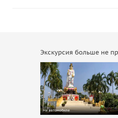
равнодушными.
Программа:
07:30 Трансфер из отеля
08:30 Посещение Храма Тигра; подъем на верши
11:30 Купание в горячих источниках
13:00 Обед в Тайском ресторане
Экскурсия больше не пр
14:30 Купание в Изумрудном озере; посещение 
16:00 Трансфер в отель
На автомобиле