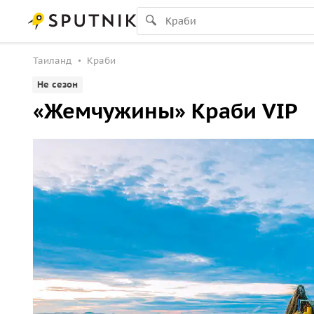
Таиланд
Краби
Не сезон
«Жемчужины» Краби VIP