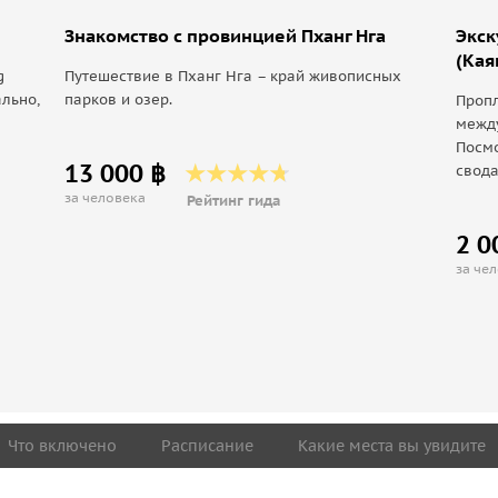
Знакомство с провинцией Пханг Нга
Экск
(Кая
g
Путешествие в Пханг Нга – край живописных
льно,
парков и озер.
Пропл
между
Посмо
13 000 ฿
свод
за человека
Рейтинг гида
2 0
за че
Что включено
Расписание
Какие места вы увидите