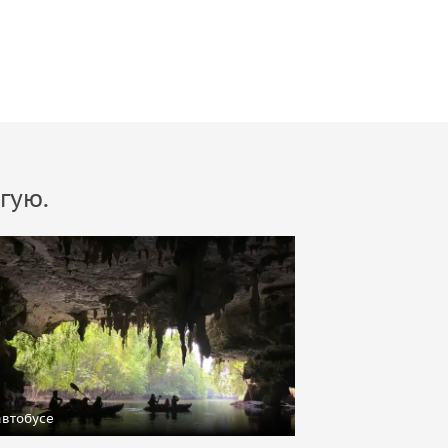
гую.
автобусе