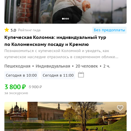
Без предоплаты
5.0
Рейтинг гида
Купеческая Коломна: индивидуальный тур
по Коломенскому посаду и Кремлю
Познакомиться с купеческой Коломной и увидеть, как
купеческое наследие отразилось в современном облике
города.
Пешеходная
Индивидуальная
20 человек
2 ч.
Сегодня в 10:00
Сегодня в 11:00
3
800
₽
3
900
₽
за экскурсию