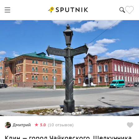
Клин
5.0
Дмитрий
(10 отзывов)
Клин — город Чайковского, Щелкунчика