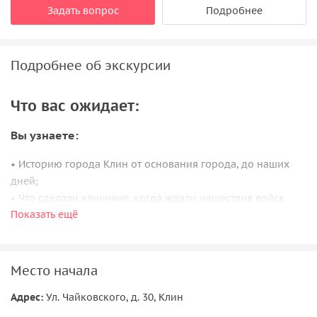
Задать вопрос
Подробнее
Подробнее об экскурсии
Что вас ожидает:
Вы узнаете:
• Историю города Клин от основания города, до наших
дней;
• Что сделали клинчане, когда ждали нашествия войск
Показать ещё
Наполеона;
• Что общего между городами Клин, Дмитров, Звенигород
и Москва;
• Как была спасена императорская семья Александра III;
Место начала
• Что пережил город в грозные годы войны 1941–1945
Адрес:
Ул. Чайковского, д. 30, Клин
годов;
• И многое, многое другое…