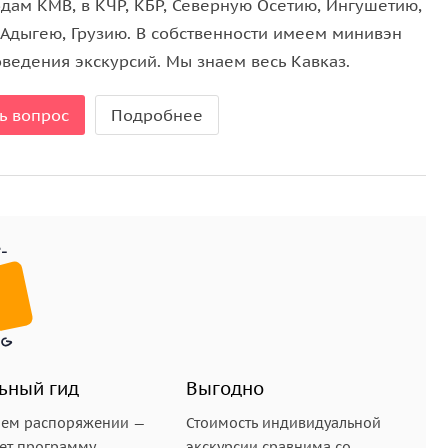
одам КМВ, в КЧР, КБР, Северную Осетию, Ингушетию,
 Адыгею, Грузию. В собственности имеем минивэн
оведения экскурсий. Мы знаем весь Кавказ.
ь вопрос
Подробнее
ьный гид
Выгодно
шем распоряжении —
Стоимость индивидуальной
ет программу,
экскурсии сравнима со