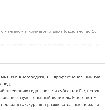
 с мангалом и комнатой отдыха (отдельно, до 10
альной водой для семьи/небольшой компании, на
 (в летний период);
мья из г. Кисловодска, я – профессиональный гид-
совод,
й аттестацию гида в восьми субъектах РФ, историк
ности, а также, при заказе двора с мангалом, мясо
азованию, муж – опытный водитель. Много лет мы
 проводим экскурсии и развлекательные поездки