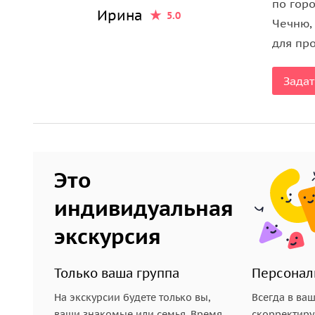
по гор
Ирина
5.0
Чечню,
для пр
Задат
Это
индивидуальная
экскурсия
Только ваша группа
Персонал
На экскурсии будете только вы,
Всегда в ва
ваши знакомые или семья. Время
скорректиру