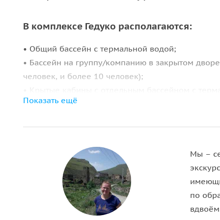
В комплексе Гедуко располагаются:
• Общий бассейн с термальной водой;
• Бассейн на группу/компанию в закрытом дворе
человек, и более 10 человек);
• Крытые кабины с отдельным бассейном с терм
Показать ещё
выбор;
• Открытый плавательный бассейн и водные горки
• Кафе с блюдами национальной кухни.
Важно знать
Мы – се
экскур
• Экскурсия длительностью 7-10 часов.
имеющи
• Необходимо взять с собой купальные принадлеж
по обр
для шашлыка.
вдвоём