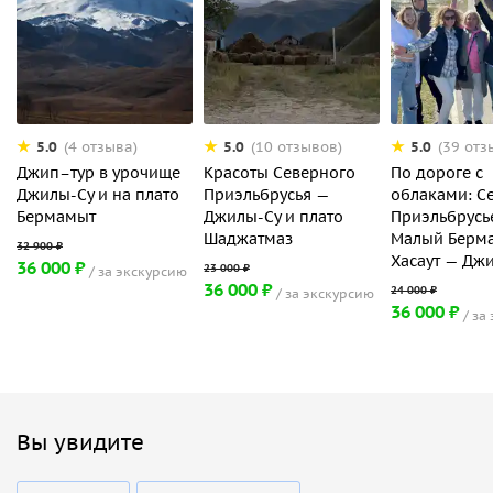
5.0
5.0
5.0
(4 отзыва)
(10 отзывов)
(39 отз
Джип–тур в урочище
Красоты Северного
По дороге с
Джилы-Су и на плато
Приэльбрусья —
облаками: С
Бермамыт
Джилы-Су и плато
Приэльбрусь
Шаджатмаз
Малый Берм
Хасаут — Дж
36 000 ₽
за экскурсию
36 000 ₽
за экскурсию
36 000 ₽
за
Вы увидите