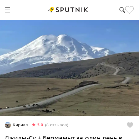
5.0
Кирилл
(6 отзывов)
Джилы-Су + Бермамыт за один день в