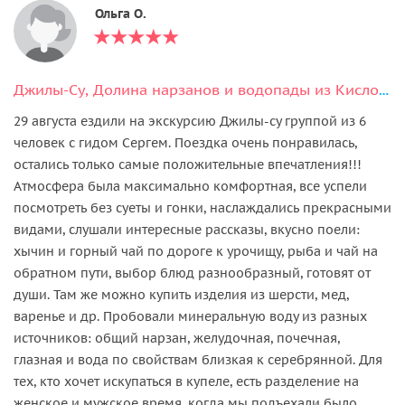
Ольга О.
Джилы-Су, Долина нарзанов и водопады из Кисловодска
29 августа ездили на экскурсию Джилы-су группой из 6
человек с гидом Сергем. Поездка очень понравилась,
остались только самые положительные впечатления!!!
Атмосфера была максимально комфортная, все успели
посмотреть без суеты и гонки, наслаждались прекрасными
видами, слушали интересные рассказы, вкусно поели:
хычин и горный чай по дороге к урочищу, рыба и чай на
обратном пути, выбор блюд разнообразный, готовят от
души. Там же можно купить изделия из шерсти, мед,
варенье и др. Пробовали минеральную воду из разных
источников: общий нарзан, желудочная, почечная,
глазная и вода по свойствам близкая к серебрянной. Для
тех, кто хочет искупаться в купеле, есть разделение на
женское и мужское время, когда мы подъехали было