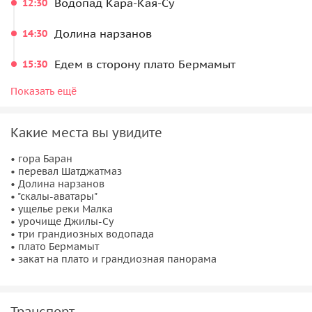
Водопад Кара-Кая-Су
12:30
Долина нарзанов
14:30
Едем в сторону плато Бермамыт
15:30
17:30
Показать ещё
Плато Бермамыт
18:00
Осмотр природных достопримечательностей
Какие места вы увидите
18:30
• гора Баран
Закат на плато Бермамыт (время варьируется от
• перевал Шатджатмаз
времени года)
• Долина нарзанов
• "скалы-аватары"
19:30
• ущелье реки Малка
Едем в Кисловодск
• урочище Джилы-Су
• три грандиозных водопада
• плато Бермамыт
• закат на плато и грандиозная панорама
Транспорт