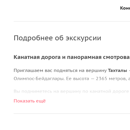
Кон
Подробнее об экскурсии
Канатная дорога и панорамная смотрова
Приглашаем вас подняться на вершину
Тахталы
—
Олимпос-Бейдаглары. Ее высота — 2365 метров, 
Вы подниметесь на вершину по канатной дороге
на
национальный парк Бейдаглары
. После небо
Показать ещё
ресторане, где вам подадут ароматные горячие 
Важная информация: