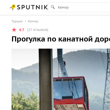
Турция
Кемер
4.7
(27 отзывов)
Прогулка по канатной дор