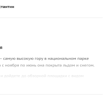
стантин
я
 самую высокую гору в национальном парке
а с ноября по июнь она покрыта льдом и снегом.
 и дойдете до обзорной площадки с видом
льшой пешей прогулки вас встретят в традиционном
блюда местной кухни.