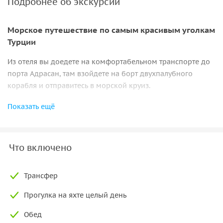
Подробнее об экскурсии
Морское путешествие по самым красивым уголкам
Турции
Из отеля вы доедете на комфортабельном транспорте до
порта Адрасан, там взойдете на борт двухпалубного
корабля и отправитесь в морской круиз.
В программе:
Показать ещё
• купание в открытом море,
• посещение острова Сулуада,
Что включено
• отдых на пляже,
• угощение от местного повара,
• прогулка по бухте Аксеки.
Трансфер
«Турецкие Мальдивы»
Прогулка на яхте целый день
Остров Сулуада называют «турецкие Мальдивы» из-за
Обед