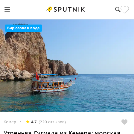
Бирюзовая вода
Кемер
4.7
(220 отзывов)
Утренняя Сулуада из Кемера: морская