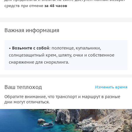
средств при отмене
за 48 часов
Строительство отелей в этой местности запрещено из-за
угрозы вымирания местных черепах каретта-каретта. Они
выводят свое потомство не только на Эгейском
побережье, но и на Анталийском.
Важная информация
Важно! Программа может отличаться в зависимости от
•
Возьмите с собой
: полотенце, купальники,
организатора.
солнцезащитный крем, шляпу, очки и собственное
снаряжение для снорклинга.
Ваш теплоход
Изменить время
Обратите внимание, что транспорт и маршрут в разные
дни могут отличаться.