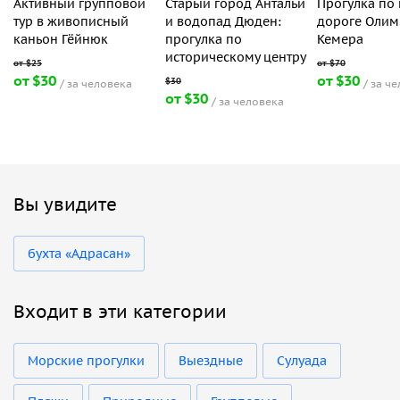
Активный групповой
Старый город Антальи
Прогулка по
тур в живописный
и водопад Дюден:
дороге Олим
каньон Гёйнюк
прогулка по
Кемера
историческому центру
от $30
от $30
за человека
за ч
от $30
за человека
Вы увидите
бухта «Адрасан»
Входит в эти категории
Морские прогулки
Выездные
Сулуада