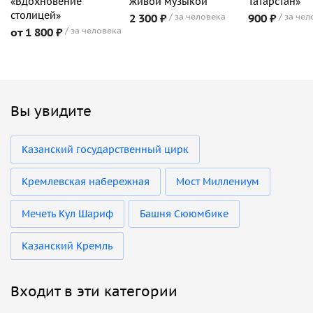
«Вдохновение
живой музыкой
Татарстан»
столицей»
2 300 ₽
за человека
900 ₽
за чел
от 1 800 ₽
за человека
Вы увидите
Казанский государственный цирк
Кремлевская набережная
Мост Миллениум
Мечеть Кул Шариф
Башня Сююмбике
Казанский Кремль
Входит в эти категории