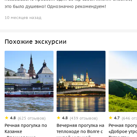
это было душевно! Однозначно рекомендуем!
10 месяцев назад
Похожие экскурсии
4.8
4.8
4.7
(625 отзывов)
(439 отзывов)
(646 от
Речная прогулка по
Вечерняя прогулка на
Речная прог
Казанке
теплоходе по Волге с
«Доброе утро