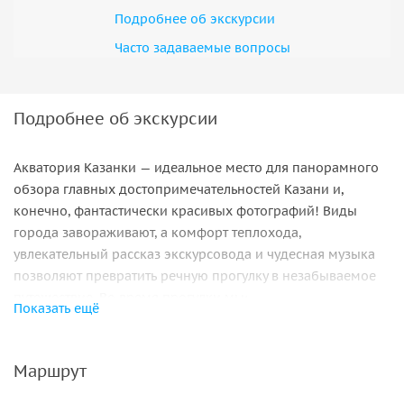
Подробнее об экскурсии
Часто задаваемые вопросы
Подробнее об экскурсии
Акватория Казанки — идеальное место для панорамного
обзора главных достопримечательностей Казани и,
конечно, фантастически красивых фотографий!
Виды
города завораживают, а комфорт теплохода,
увлекательный рассказ экскурсовода и чудесная музыка
позволяют превратить речную прогулку в незабываемое
путешествие. Во время прогулки мы:
Показать ещё
пройдем под двумя мостами: Кировским и
Кремлевским и вдоль стен
древнего Кремля
,
Маршрут
любуясь силуэтом падающей башни Сююмбике и
восточной красавицей
мечетью Кул Шариф
;