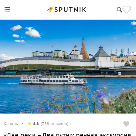
Казань
4.8
(738 отзывов)
«Две реки – Два пути»: речная экскурсия