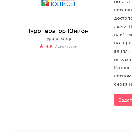
объект
восста
достоп
люди. 
Туроператор Юнион
наибол
Туроператор
но и р
4.9
7 экскурсий
влияли 
искусс
Казань
воспом
снова и
Задат