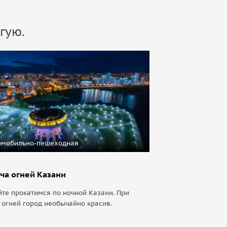
гую.
омобильно-пешеходная
ча огней Казани
те прокатимся по ночной Казани. При
 огней город необычайно красив.