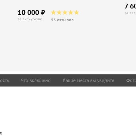
7 6
10 000 ₽
за эк
за экскурсию
55 отзывов
ость
Что включено
Какие места вы увидите
Фот
ию