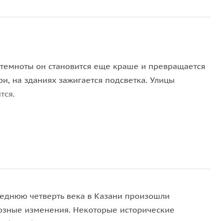
 темноты он становится еще краше и превращается
и, на зданиях зажигается подсветка. Улицы
тся.
редстанут в совершенно другом свете. Вы увидите
я набережная, Казанский кремль, здание дворца
Татспиртпром». Здесь представлен огромный
леднюю четверть века в Казани произошли
еликатесов, сувениров и традиционной одежды. За
озные изменения. Некоторые исторические
тие в винной дегустации!