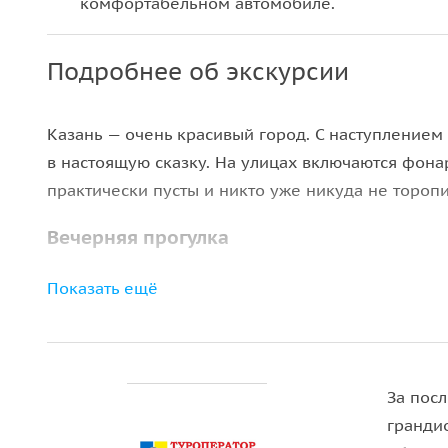
комфортабельном автомобиле.
Подробнее об экскурсии
Казань — очень красивый город. С наступлением
в настоящую сказку. На улицах включаются фонар
практически пусты и никто уже никуда не торопи
Вечерняя прогулка
Мы пройдем по уже известным улицам, но они п
Показать ещё
красивую панораму вечерней Казани — городска
земледельцев…
В конце экскурсии мы зайдем в магазин-музей «
За пос
ассортимент национальный сладостей, мясных д
гранди
дополнительную плату вы сможете принять учас