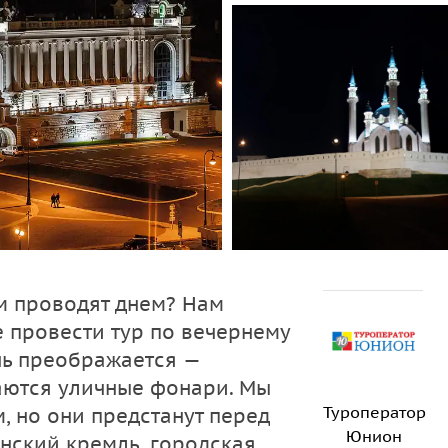
ом проводят днем? Нам
е провести тур по вечернему
нь преображается —
аются уличные фонари. Мы
Туроператор
, но они предстанут перед
Юнион
нский кремль, городская