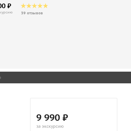
00 ₽
скурсию
39 отзывов
о
9 990 ₽
за экскурсию