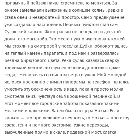
привычный пейзаж начал стремительно меняться. За
окном замелькали выжженные солнцем холмы, редкие
стада овец и невероятный простор. Само предвкушение
уже создавало настроение. Первым пунктом стал сам
Сулакский каньон. Фотографии не передают и десятой
доли того масштаба. Это место нужно чувствовать кожей.
Мы стояли на смотровой у поселка Дубки, облокотившись
на теплый камень парапета, а под нами разверзалась
бездна бирюзового цвета. Река Сулак казалась сверху
тоненькой лентой, но шум ее течения доносился даже
сюда, смешиваясь со свистом ветра в ушах. Мой молодой
человек постоянно снимал панорамы на телефон, пытаясь
уместить эту бесконечность в кадр, пока я просто молча
смотрела вниз, чувствуя себя крошечной песчинкой. В
этот момент все городские заботы показались такими
мелкими и далекими. Затем была пещера Нохъо. Если
каньон — это про величие и вечность, то Нохъо — про игру
света, тени и немного экстрима. Узкие переходы,
вырубленные прямо в скале, подвесной мост, слегка