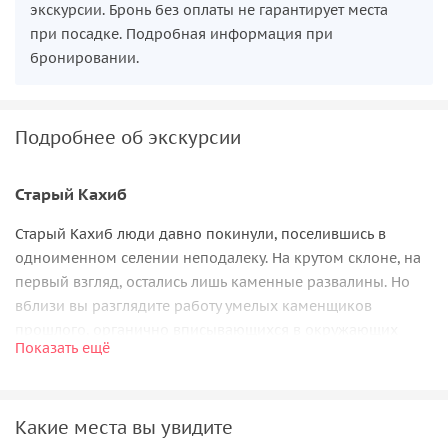
экскурсии. Бронь без оплаты не гарантирует места
при посадке. Подробная информация при
бронировании.
Подробнее об экскурсии
Старый Кахиб
Старый Кахиб люди давно покинули, поселившись в
одноименном селении неподалеку. На крутом склоне, на
первый взгляд, остались лишь каменные развалины. Но
вблизи вы разглядите работу умелых каменщиков
прошлого, органично вписывающихся в окружающих
Показать ещё
ландшафт. Остатки домов, стен и сторожевых башен с
языческими петроглифами и великолепным пейзажем
впечатляют.
Какие места вы увидите
Древний Гоор