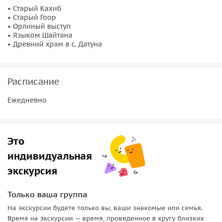
• Старый Кахиб
• Старый Гоор
Еще один заброшенный аул Дагестана — Гоор —
• Орлиный выступ
расположен на краю отвесной пропасти. Непреступное
• Языком Шайтана
селение с необычной архитектурой будто перемещает нас
• Древний храм в с. Датуна
в прошлое. Вот тропка, которую охраняли стражники,
здесь оборонительные башни, с которых жители
скидывали камни на врагов, а к их стенами пристроены
Расписание
двухэтажные дома, в которых с радушием встречали
Ежедневно
гостей.
Это
индивидуальная
экскурсия
Только ваша группа
На экскурсии будете только вы, ваши знакомые или семья.
Время на экскурсии — время, проведенное в кругу близких