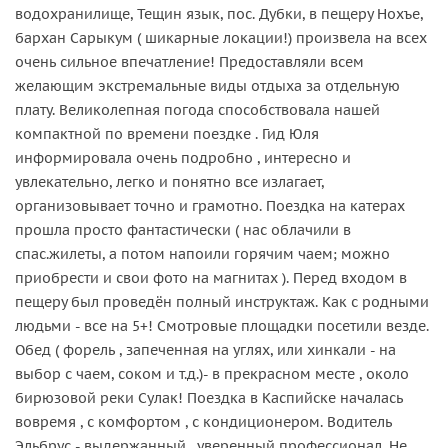
водохранилище, Тещин язык, пос. Дубки, в пещеру Нохъе,
бархан Сарыкум ( шикарные локации!) произвела на всех
очень сильное впечатление! Предоставляли всем
желающим экстремальные виды отдыха за отдельную
плату. Великолепная погода способствовала нашей
компактной по времени поездке . Гид Юля
информировала очень подробно , интересно и
увлекательно, легко и понятно все излагает,
организовывает точно и грамотно. Поездка на катерах
прошла просто фантастически ( нас облачили в
спас.жилеты, а потом напоили горячим чаем; можно
приобрести и свои фото на магнитах ). Перед входом в
пещеру был проведён полный инструктаж. Как с родными
людьми - все на 5+! Смотровые площадки посетили везде.
Обед ( форель , запеченная на углях, или хинкали - на
выбор с чаем, соком и т.д.)- в прекрасном месте , около
бирюзовой реки Сулак! Поездка в Каспийске началась
вовремя , с комфортом , с кондиционером. Водитель
Эльбрус - выдержанный , уверенный профессионал. Не