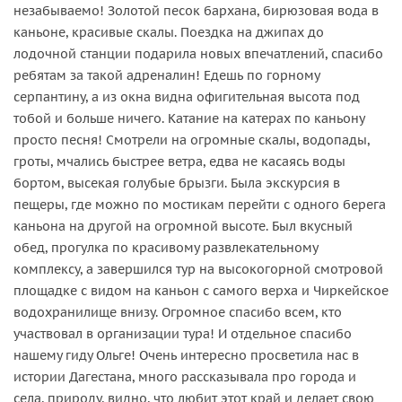
незабываемо! Золотой песок бархана, бирюзовая вода в
каньоне, красивые скалы. Поездка на джипах до
лодочной станции подарила новых впечатлений, спасибо
ребятам за такой адреналин! Едешь по горному
серпантину, а из окна видна офигительная высота под
тобой и больше ничего. Катание на катерах по каньону
просто песня! Смотрели на огромные скалы, водопады,
гроты, мчались быстрее ветра, едва не касаясь воды
бортом, высекая голубые брызги. Была экскурсия в
пещеры, где можно по мостикам перейти с одного берега
каньона на другой на огромной высоте. Был вкусный
обед, прогулка по красивому развлекательному
комплексу, а завершился тур на высокогорной смотровой
площадке с видом на каньон с самого верха и Чиркейское
водохранилище внизу. Огромное спасибо всем, кто
участвовал в организации тура! И отдельное спасибо
нашему гиду Ольге! Очень интересно просветила нас в
истории Дагестана, много рассказывала про города и
села, природу, видно, что любит этот край и делает свою