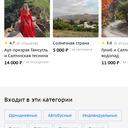
Солнечная страна
4.7
5.0
(6 отзывов)
(6 отзы
5 000 ₽
за человека
Аул-призрак Гамсутль
Гуниб и Салт
и Салтинская теснина
водопад
14 000 ₽
за экскурсию
11 000 ₽
за
Входит в эти категории
Однодневные
Автобусные
Индивидуальные