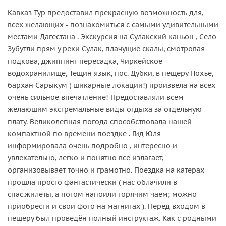
Кавказ Тур предоставил прекрасную возможность для,
всех желающих - познакомиться с самыми удивительными
местами Дагестана . Экскурсия на Сулакский каньон , Село
Зубутли прям у реки Сулак, плачущие скалы, смотровая
подкова, джиппинг пересадка, Чиркейское
водохранилище, Тещин язык, пос. Дубки, в пещеру Нохъе,
бархан Сарыкум ( шикарные локации!) произвела на всех
очень сильное впечатление! Предоставляли всем
желающим экстремальные виды отдыха за отдельную
плату. Великолепная погода способствовала нашей
компактной по времени поездке . Гид Юля
информировала очень подробно , интересно и
увлекательно, легко и понятно все излагает,
организовывает точно и грамотно. Поездка на катерах
прошла просто фантастически ( нас облачили в
спас.жилеты, а потом напоили горячим чаем; можно
приобрести и свои фото на магнитах ). Перед входом в
пещеру был проведён полный инструктаж. Как с родными