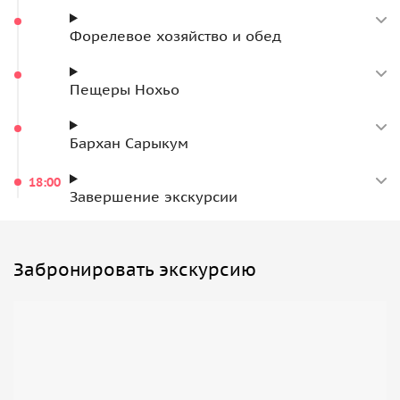
Экскурсию проводим на микроавтобусе с
кондиционером (Mercedes Sprinter или Volkswagen).
Форелевое хозяйство и обед
Примерное время возвращения — 17:00.
Пещеры Нохьо
Бархан Сарыкум
18:00
Завершение экскурсии
Забронировать экскурсию