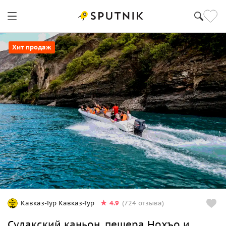
Хит продаж
4.9
Кавказ-Тур Кавказ-Тур
(724 отзыва)
Сулакский каньон, пещера Нохъо и