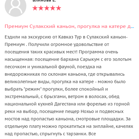
Премиум Сулакский каньон, прогулка на катере до плачущих водопадов и Нохъо
Ездили на экскурсию от Кавказ Тур в Сулакский каньон-
Премиум . Получили огромное удовольствие от
посещения таких красивых мест! Программа очень
насыщенная: посещение бархана Сарыкум с его золотым
песочком и уникальной фауной, поездка на
внедорожниках по склонам каньона, где открывались
великолепные виды, прогулка на катере - можно было
выбрать "режим" прогулки, более спокойный и
экстремальный, с брызгами, ветром в волосах, обед
национальной кухней Дагестана или форелью из горной
реки на выбор, посещение пещер Нохьо и подвесных
мостов над пропастью каньона, смотровые площадки. За
отдельную плату можно прокатиться на зиплайне, качелях
над пропастью, спрыгнуть с тарзанки. Все