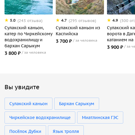
5.0
4.7
4.9
(243 отзыва)
(295 отзывов)
(300 от
Сулакский каньон,
Сулакский каньон из
Сулакский к
катер по Чиркейскому
Каспийска
ворота в Даг
водохранилищу и
катанием на 
3 700 ₽
за человека
бархан Сарыкум
3 900 ₽
за ч
3 800 ₽
за человека
Вы увидите
Сулакский каньон
Бархан Сарыкум
Чиркейское водохранилище
Миатлинская ГЭС
Посёлок Дубки
Язык тролля