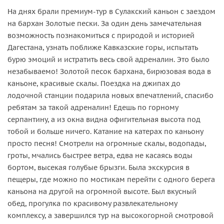
На днях брали премиум-тур в Сулакский каньон с заездом
на бархан Золотые пески. За один день замечательная
возможность познакомиться с природой и историей
Дагестана, узнать поближе Кавказские горы, испытать
бурю эмоций и истратить весь свой адреналин. Это было
незабываемо! Золотой песок бархана, бирюзовая вода в
каньоне, красивые скалы. Поездка на джипах до
лодочной станции подарила новых впечатлений, спасибо
ребятам за такой адреналин! Едешь по горному
серпантину, а из окна видна офигительная высота под
тобой и больше ничего. Катание на катерах по каньону
просто песня! Смотрели на огромные скалы, водопады,
гроты, мчались быстрее ветра, едва не касаясь воды
бортом, высекая голубые брызги. Была экскурсия в
пещеры, где можно по мостикам перейти с одного берега
каньона на другой на огромной высоте. Был вкусный
обед, прогулка по красивому развлекательному
комплексу, а завершился тур на высокогорной смотровой