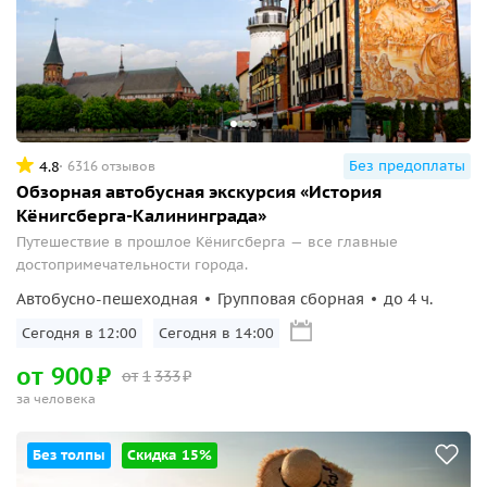
Без предоплаты
4.8
6316 отзывов
Обзорная автобусная экскурсия «История
Кёнигсберга-Калининграда»
Путешествие в прошлое Кёнигсберга — все главные
достопримечательности города.
Автобусно-пешеходная
Групповая сборная
до 4 ч.
Сегодня в 12:00
Сегодня в 14:00
от
900
₽
от
1
333
₽
за человека
Без толпы
Скидка 15%