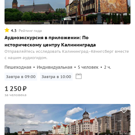
4.3
Рейтинг гида
Аудиоэкскурсия в приложении: По
историческому центру Калининграда
Отправляйтесь исследовать Калининград–Кёнигсберг вместе
с нашим аудиогидом.
Пешеходная
Индивидуальная
5 человек
2 ч.
Завтра в 09:00
Завтра в 10:00
1
250
₽
за человека