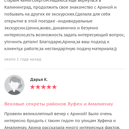
старым Кенигсбергом.Надеюсь ещё вернуться в
Калининград, продолжить свое знакомство с Ариной и
побывать на других ее экскурсиях.Сделала для себя
открытие в этой поездке -индивидуальные
экскурсии.Ценно,живо, динамично и безумно
интересно,есть возможность задать интересующий вопрос,
уточнить детали! Благодарю,Арина,за ваш подход к
клиенту,к работе,за нестандартную подачу материала.))
около 1 года назад
Дарья К.
Вековые секреты районов Хуфен и Амалиенау
Провели великолепный вечер с Ариной! Было очень
интересно бродить с таким гидом по улицам Хуфена и
Амалиенау. Арина рассказала много интересных фактов,