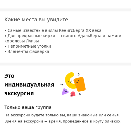
атмосфера уюта, и, возможно, откроете для себя уютные
кафе, в которых любят бывать местные жители.
Какие места вы увидите
• Самые известные виллы Кенигсберга ХХ века
• Две прекрасные кирхи — святого Адальберта и памяти
королевы Луизы
• Неприметные уголки
• Элементы фахверка
Это
индивидуальная
экскурсия
Только ваша группа
На экскурсии будете только вы, ваши знакомые или семья.
Время на экскурсии — время, проведенное в кругу близких