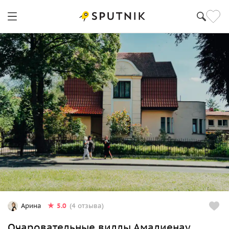
5.0
Арина
(4 отзыва)
Очаровательные виллы Амалиенау