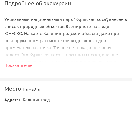
Подробнее об экскурсии
Уникальный национальный парк "Куршская коса", внесен в
список природных объектов Всемирного наследия
ЮНЕСКО. На карте Калининградской области даже при
невооруженном рассмотрении выделяется одна
примечательная точка. Точнее не точка, а песчаная
полоса. Это Куршская коса — насыпь из песка, внешне
напоминающая дюны пустыни, окруженная лесами и
Показать ещё
водой, разделяющая Балтийское море и Куршский залив.
Чудо, которое год за годом создавалось природой, могут
сегодня увидеть все желающие.
Место начала
Здесь вас ждут невероятные ландшафты, чистейший
воздух, знакомство с историей рукотворных дюн и
Адрес:
г. Калининград
нередко возможность встретить диких зверей.
Наш путь начнётся с любой удобной вам точки, именно
там где вам удобно я вас встречу.