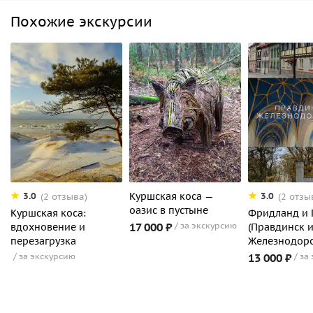
Похожие экскурсии
Куршская коса —
3.0
3.0
(2 отзыва)
(2 отзы
оазис в пустыне
Куршская коса:
Фридланд и 
17 000 ₽
за экскурсию
вдохновение и
(Правдинск 
перезагрузка
Железнодор
за экскурсию
13 000 ₽
за