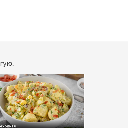
гую.
еходная