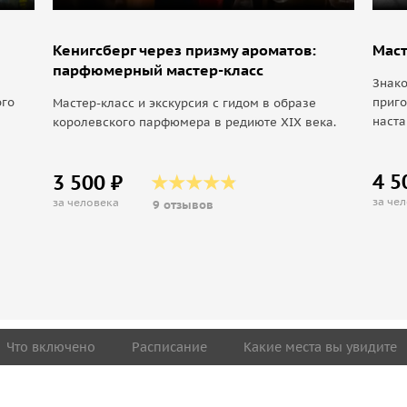
Кенигсберг через призму ароматов:
Маст
парфюмерный мастер-класс
Знако
ого
приг
Мастер-класс и экскурсия с гидом в образе
наста
королевского парфюмера в редиюте XIX века.
4 5
3 500 ₽
за че
за человека
9 отзывов
Что включено
Расписание
Какие места вы увидите