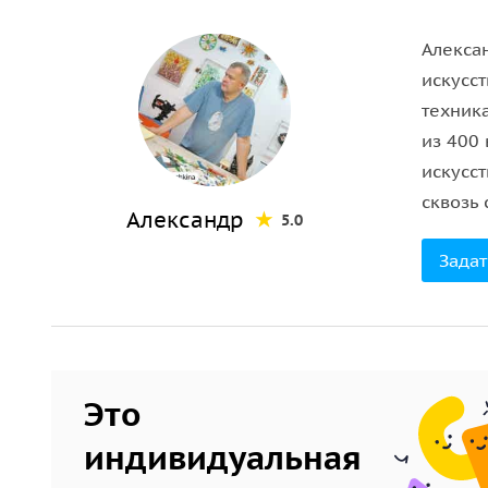
• Получите авторский подарок из рук мастера.
Алекса
искусст
техник
из 400
искусст
сквозь 
Александр
5.0
Задат
Это
индивидуальная