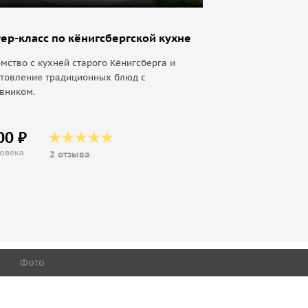
ер-класс по кёнигсбергской кухне
мство с кухней старого Кёнигсберга и
отовление традиционных блюд с
вником.
00 ₽
ловека
2 отзыва
Фото