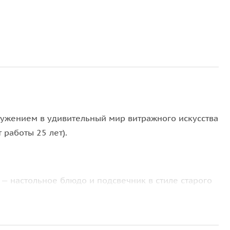
ружением в удивительный мир витражного искусства
работы 25 лет).
— настольное блюдо и подсвечник в стиле старого
ехниками обработки художественного стекла.
дии Кенигсберга.