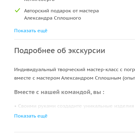
Авторский подарок от мастера
Александра Сплошного
Знакомство с тремя всемирно
Показать ещё
известными техниками обработки
художественного стекла
Подробнее об экскурсии
Индивидуальный творческий мастер-класс с пог
вместе с мастером Александром Сплошным (опыт 
Вместе с нашей командой, вы :
• Своими руками создадите уникальные изделия 
Кенигсберга.
Показать ещё
• Познакомитесь с тремя всемирно известными т
• Посетите онлайн-экскурсию о витражном насле