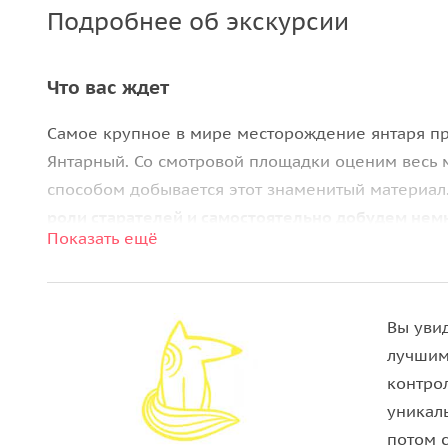
Подробнее об экскурсии
Что вас ждет
Самое крупное в мире месторождение янтаря пр
Янтарный. Со смотровой площадки оценим весь 
способом добывается этот знаменитый материа
роли старателей и самостоятельно добудем немн
Показать ещё
Посетим
янтарную пирамиду.
На её возведение 
янтаря, ну, а теперь туристы подзаряжаются в 
центр посёлка, расположенный рядом с лютеранс
Вы уви
лучшим
Наконец, совершим прогулку к морю через уют
контро
самый широкий в Калининградской области пля
уникал
километра.
потом 