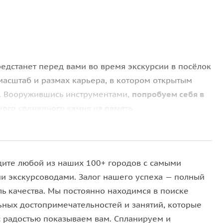
едстанет перед вами во время экскурсии в посёлок
масштаб и размах карьера, в котором открытым
л. Вооружившись инструментами,
попробуем себя в
ого солнечного камня на память.
в своё время потратили около 800 килограммов
ней жизненными силами. Осмотрим исторический
кой кирхой 1892 года постройки.
дите любой из наших 100+ городов с самыми
и экскурсоводами. Залог нашего успеха — полный
ный
парк Беккера
с вековыми деревьями и увидим
ль качества. Мы постоянно находимся в поиске
ж и новый современный променад длиной в два
ьных достопримечательностей и занятий, которые
с радостью показываем вам. Спланируем и