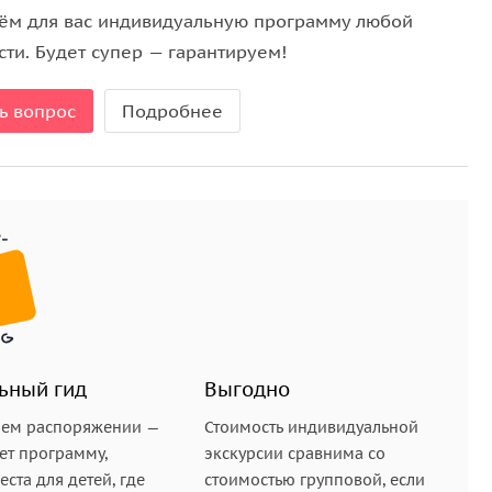
ём для вас индивидуальную программу любой
ых дат мы просим вас внести предоплату в
ти. Будет супер — гарантируем!
ь вопрос
Подробнее
ьный гид
Выгодно
шем распоряжении —
Стоимость индивидуальной
ет программу,
экскурсии сравнима со
ста для детей, где
стоимостью групповой, если