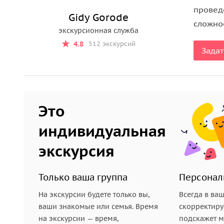
Важная информация!
провед
Gidy Gorode
Для бронирования экскурсий в период праздничн
сложнос
экскурсионная служба
размере 20% на сайте Спутник-8.
4.8
512 экскурсий
Задат
Это
индивидуальная
экскурсия
Только ваша группа
Персонал
На экскурсии будете только вы,
Всегда в ва
ваши знакомые или семья. Время
скорректиру
на экскурсии — время,
подскажет ме