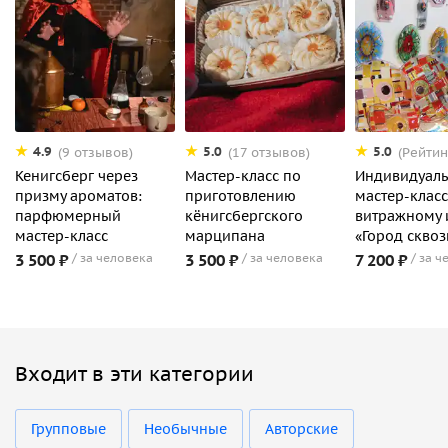
4.9
5.0
5.0
(9 отзывов)
(17 отзывов)
(Рейтин
Кенигсберг через
Мастер-класс по
Индивидуал
призму ароматов:
приготовлению
мастер-класс
парфюмерный
кёнигсбергского
витражному и
мастер-класс
марципана
«Город сквоз
3 500 ₽
за человека
3 500 ₽
за человека
7 200 ₽
за ч
Входит в эти категории
Групповые
Необычные
Авторские