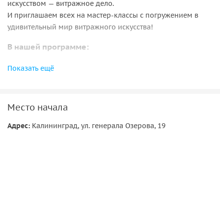
искусством — витражное дело.
И приглашаем всех на мастер-классы с погружением в
удивительный мир витражного искусства!
В нашей программе:
• Онлайн-экскурсия о витражных традициях в
Показать ещё
Кёнигсберге
• Изготовление настоящего витража своими руками
(техники Фьюзинг и Тиффани)
Место начала
• Рассказ о трех техниках работы с цветным стеклом
• Знакомство с самым известным мастером Александром
Адрес:
Калининград, ул. генерала Озерова, 19
Сплошным