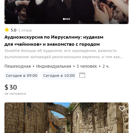
5.0
1 отзыв
Аудиоэкскурсия по Иерусалиму: иудаизм
для «чайников» и знакомство с городом
Узнайте больше об иудаизме, его зарождении, важности
выполнения заповедей религиозными евреями, о том как
отличить еврея ортодоксального от ультраортодоксального,
Пешеходная
Индивидуальная
5 человек
2 ч.
кто такие хасиды и что за «вороньи гнезда» носят они на
своих головах, о чем евреи «плачут» у Стены Плача, чем так
Сегодня в 09:00
Сегодня в 10:00
важна улитка «хи...
$
30
за человека