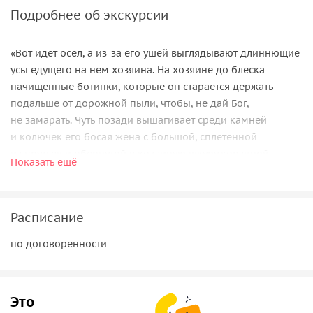
Подробнее об экскурсии
«Вот идет осел, а из-за его ушей выглядывают длиннющие
усы едущего на нем хозяина. На хозяине до блеска
начищенные ботинки, которые он старается держать
подальше от дорожной пыли, чтобы, не дай Бог,
не замарать. Чуть позади вышагивает среди камней
и колючек его босая жена с большой, сплетенной
из прутьев и обернутой в козлиную шкуру корзиной
Показать ещё
на голове. В корзине овощи и пара кур, принесенные
на продажу, а за спиной младенец в люльке. Женщина
садится на землю подле своих товарок, ждущих прихода
Расписание
покупателей. Стоит изнуряющая жара, нет ни навеса,
ни деревца, чтобы укрыться от палящего солнца. А муж
по договоренности
сидит в кофейне неподалеку.« — так вспоминает
иерусалимский рынок конца 19 века, одна из жительниц
нового города.
Это
Знаете ли вы, что у славного иерусалимского рынка