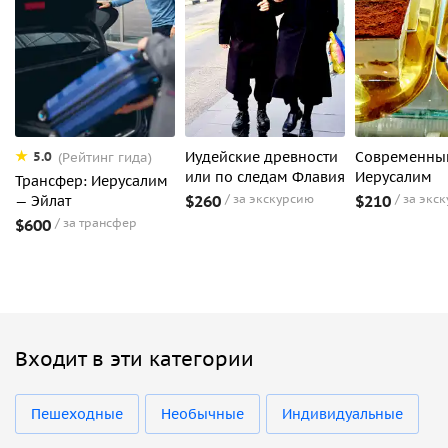
Иудейские древности
Современны
5.0
(Рейтинг гида)
или по следам Флавия
Иерусалим
Трансфер: Иерусалим
$260
за экскурсию
$210
за экс
— Эйлат
$600
за трансфер
Входит в эти категории
Пешеходные
Необычные
Индивидуальные