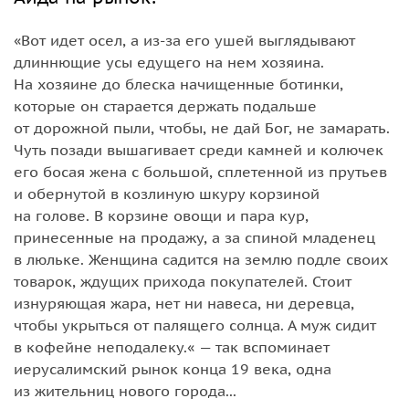
«Вот идет осел, а из-за его ушей выглядывают
длиннющие усы едущего на нем хозяина.
На хозяине до блеска начищенные ботинки,
которые он старается держать подальше
от дорожной пыли, чтобы, не дай Бог, не замарать.
Чуть позади вышагивает среди камней и колючек
его босая жена с большой, сплетенной из прутьев
и обернутой в козлиную шкуру корзиной
на голове. В корзине овощи и пара кур,
принесенные на продажу, а за спиной младенец
в люльке. Женщина садится на землю подле своих
товарок, ждущих прихода покупателей. Стоит
изнуряющая жара, нет ни навеса, ни деревца,
чтобы укрыться от палящего солнца. А муж сидит
в кофейне неподалеку.« — так вспоминает
иерусалимский рынок конца 19 века, одна
из жительниц нового города...