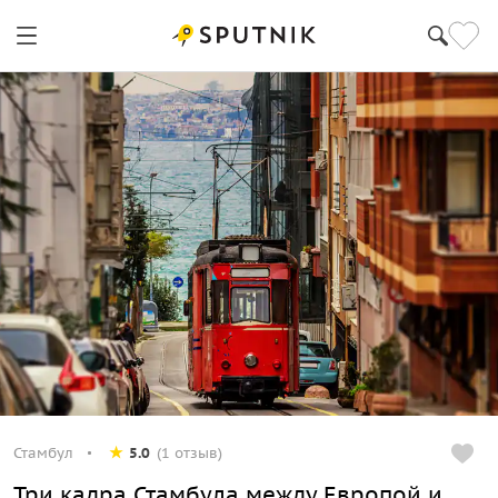
Стамбул
5.0
(1 отзыв)
Три кадра Стамбула между Европой и