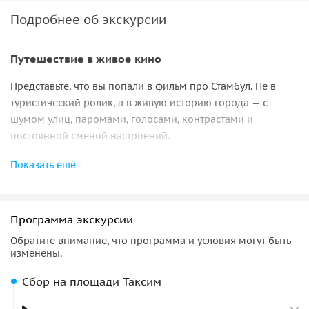
Подробнее об экскурсии
Путешествие в живое кино
Представьте, что вы попали в фильм про Стамбул. Не в
туристический ролик, а в живую историю города — с
шумом улиц, паромами, голосами, контрастами и
постоянной сменой настроений.
Это история про город, который невозможно увидеть с
Показать ещё
одной стороны. За один день вы пройдёте по
европейским улицам Истикляль и Таксима, а затем
пересечёте Босфор и окажетесь в азиатской части — в
Программа экскурсии
Кадыкёе. Город останется тем же, но ощущаться будет уже
Обратите внимание, что программа и условия могут быть
иначе: в ритме, в деталях, в настроении.
изменены.
Город контрастов
Сбор на площади Таксим
Стамбул не обещает тишины и пустых улиц — он живой,