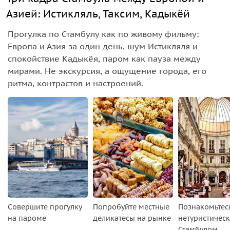
Азией: Истикляль, Таксим, Кадыкёй
Прогулка по Стамбулу как по живому фильму:
Европа и Азия за один день, шум Истикляля и
спокойствие Кадыкёя, паром как пауза между
мирами. Не экскурсия, а ощущение города, его
ритма, контрастов и настроений.
Совершите прогулку
Попробуйте местные
Познакомьтесь
на пароме
деликатесы на рынке
нетуристичес
Стамбулом