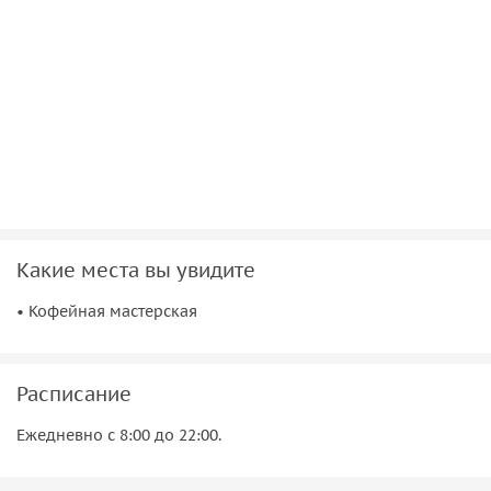
•
Погадаете
на кофейной гуще и приоткроете тайны
своего будущего.
• После мастер-класса вас ждёт
полезный подарок
—
медный кофейник, кофе, чашка и блюдце.
Скорее присоединяйтесь к нашей кофейной истории в
Стамбуле!
Какие места вы увидите
• Кофейная мастерская
Расписание
Ежедневно с 8:00 до 22:00.