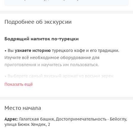
Подробнее об экскурсии
Бодрящий напиток по-турецки
• Вы
узнаете историю
турецкого кофе и его традиции.
Изучите всё необходимое оборудование для
приготовления и научитесь им пользоваться.
• Выберете самый вкусный аромат из восьми зерен
разных сортов кофе. Обработаете зёрна и
приготовите
Показать ещё
свой идеальный кофе (на песке или на плите). Мастер
объяснит вам все тонкости приготовления.
Место начала
•
Продегустируете
ароматный напиток вместе со
сладостями и специями. Наш мастер расскажет, как
Адрес:
Галатская башня, Достопримечательность · Бейоглу,
приготовить кофе на песке в домашних условиях, и
улица Бююк Хендек, 2
поделится своими секретами.